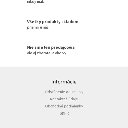
k
nikdy inak
y
v
ý
Všetky produkty skladom
p
priamo u nás
i
s
u
Nie sme len predajcovia
ale aj zberatelia ako vy
Z
á
Informácie
p
ä
Odstúpenie od zmluvy
t
Kontaktné údaje
i
Obchodné podmienky
e
GDPR