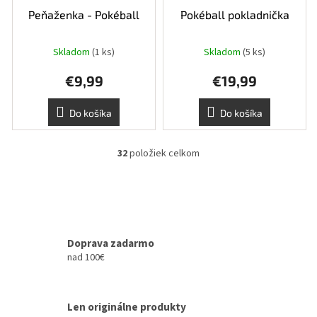
Peňaženka - Pokéball
Pokéball pokladnička
Skladom
(1 ks)
Skladom
(5 ks)
€9,99
€19,99
Do košíka
Do košíka
32
položiek celkom
O
v
l
á
d
a
c
Doprava zadarmo
i
nad 100€
e
p
r
Len originálne produkty
v