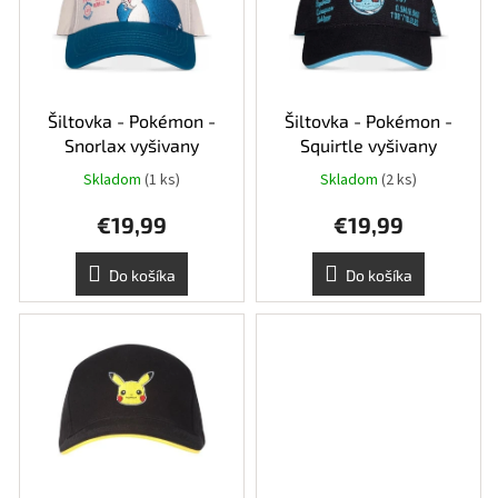
i
k
s
t
p
o
r
v
o
d
Šiltovka - Pokémon -
Šiltovka - Pokémon -
u
Snorlax vyšivany
Squirtle vyšivany
k
Skladom
(1 ks)
Skladom
(2 ks)
t
o
€19,99
€19,99
v
Do košíka
Do košíka