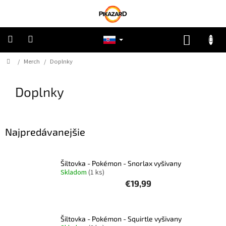
Prejsť
na
obsah
NÁKUP
KOŠÍK
Domov
/
Merch
/
Doplnky
Pokémon
Doplnky
Riftbound
One
Piece
Najpredávanejšie
Lorcana
Šiltovka - Pokémon - Snorlax vyšivany
Skladom
(1 ks)
Star
€19,99
Wars
Ostatné
Šiltovka - Pokémon - Squirtle vyšivany
TCG