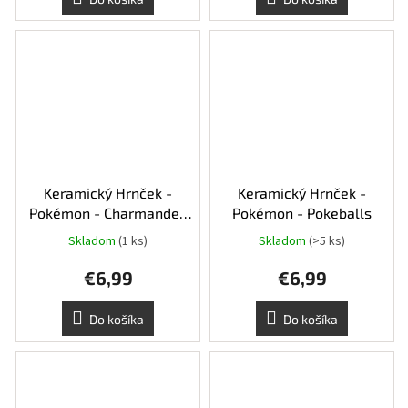
Keramický Hrnček -
Keramický Hrnček -
Pokémon - Charmander,
Pokémon - Pokeballs
Squirtle a Bulbasaur
Skladom
(1 ks)
Skladom
(>5 ks)
€6,99
€6,99
Do košíka
Do košíka