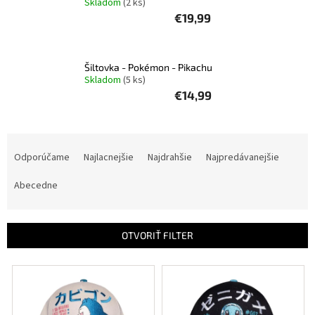
Skladom
(2 ks)
€19,99
Šport
Príslušenstvo
Šiltovka - Pokémon - Pikachu
Skladom
(5 ks)
€14,99
Merch
R
Výkup
kariet
a
Odporúčame
Najlacnejšie
Najdrahšie
Najpredávanejšie
d
Pikazardplay
e
Abecedne
n
EUR
i
/
e
OTVORIŤ FILTER
p
Prihlásenie
r
V
o
ý
d
p
u