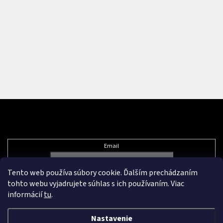
Odoberať newsletter
Email
Tento web používa súbory cookie. Ďalším prechádzaním
Vložením e-mailu súhlasíte s
podmienkami ochrany osobných údajov
tohto webu vyjadrujete súhlas s ich používaním. Viac
informácií
tu
.
Nastavenie