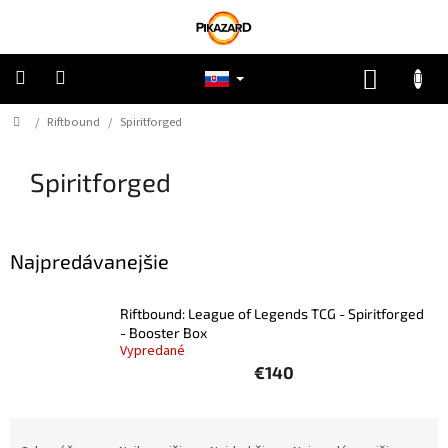
Prejsť
na
obsah
NÁKUP
KOŠÍK
Domov
/
Riftbound
/
Spiritforged
Pokémon
Spiritforged
Riftbound
One
Piece
Najpredávanejšie
Lorcana
Riftbound: League of Legends TCG - Spiritforged
- Booster Box
Vypredané
Star
Wars
€140
Ostatné
R
TCG