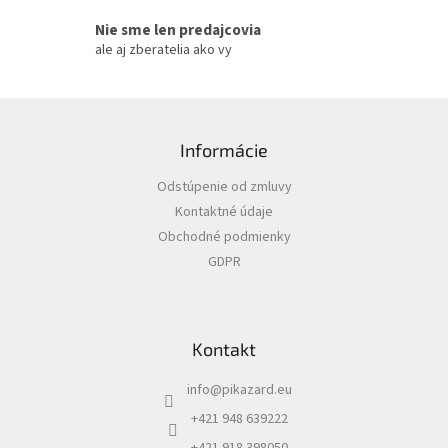
u
Nie sme len predajcovia
ale aj zberatelia ako vy
Z
á
Informácie
p
ä
Odstúpenie od zmluvy
t
Kontaktné údaje
i
Obchodné podmienky
e
GDPR
Kontakt
info
@
pikazard.eu
+421 948 639222
+421 918 398050