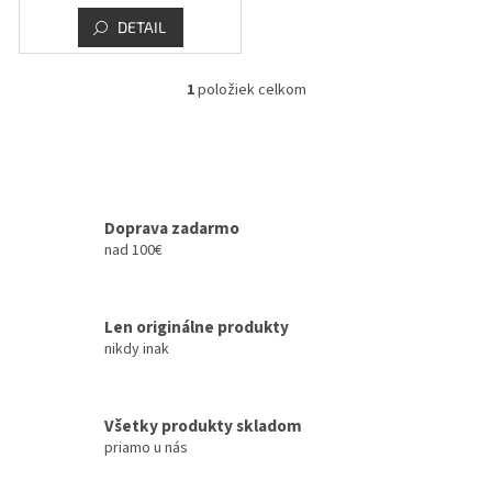
v
DETAIL
1
položiek celkom
O
v
l
á
d
a
c
Doprava zadarmo
i
nad 100€
e
p
r
Len originálne produkty
v
k
nikdy inak
y
v
ý
Všetky produkty skladom
p
priamo u nás
i
s