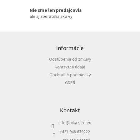
u
Nie sme len predajcovia
ale aj zberatelia ako vy
Z
á
Informácie
p
ä
Odstúpenie od zmluvy
t
Kontaktné údaje
i
Obchodné podmienky
e
GDPR
Kontakt
info
@
pikazard.eu
+421 948 639222