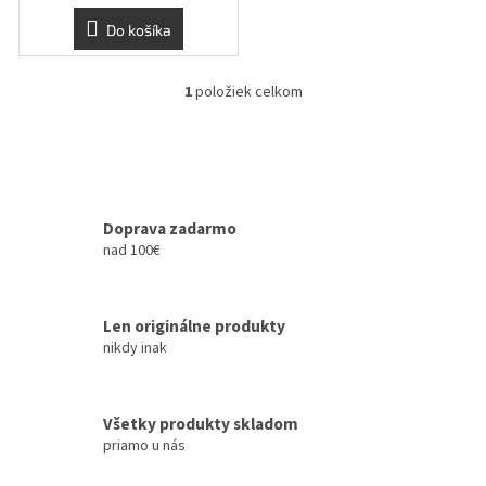
v
Do košíka
1
položiek celkom
O
v
l
á
d
a
c
Doprava zadarmo
i
nad 100€
e
p
r
Len originálne produkty
v
k
nikdy inak
y
v
ý
Všetky produkty skladom
p
priamo u nás
i
s