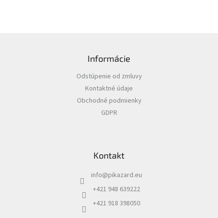
Z
á
Informácie
p
ä
Odstúpenie od zmluvy
t
Kontaktné údaje
i
Obchodné podmienky
e
GDPR
Kontakt
info
@
pikazard.eu
+421 948 639222
+421 918 398050