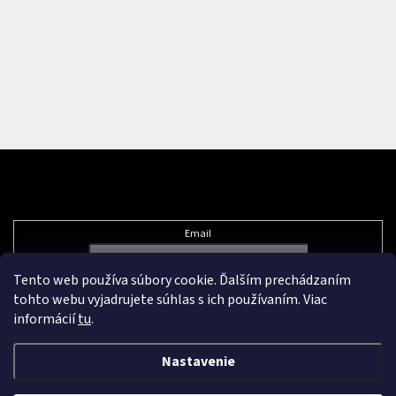
Odoberať newsletter
Email
Tento web používa súbory cookie. Ďalším prechádzaním
Vložením e-mailu súhlasíte s
podmienkami ochrany osobných údajov
tohto webu vyjadrujete súhlas s ich používaním. Viac
informácií
tu
.
Nastavenie
Vytvoril Shoptet Premium
&