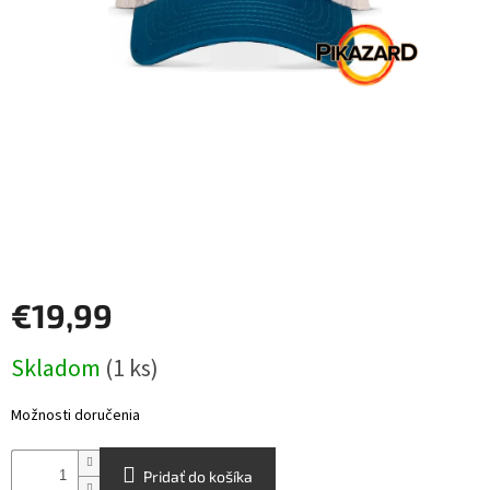
Šport
Príslušenstvo
Merch
Výkup
kariet
Pikazardplay
€19,99
EUR
/
Jednotková
Skladom
(1 ks)
cena:
Prihlásenie
Možnosti doručenia
Pridať do košíka