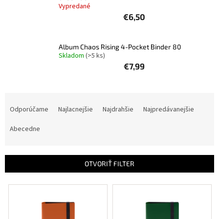
Vypredané
€6,50
Šport
Príslušenstvo
Album Chaos Rising 4-Pocket Binder 80
Skladom
(>5 ks)
€7,99
Merch
R
Výkup
kariet
a
Odporúčame
Najlacnejšie
Najdrahšie
Najpredávanejšie
d
Pikazardplay
e
Abecedne
n
EUR
i
/
e
OTVORIŤ FILTER
p
Prihlásenie
r
V
o
ý
d
p
u