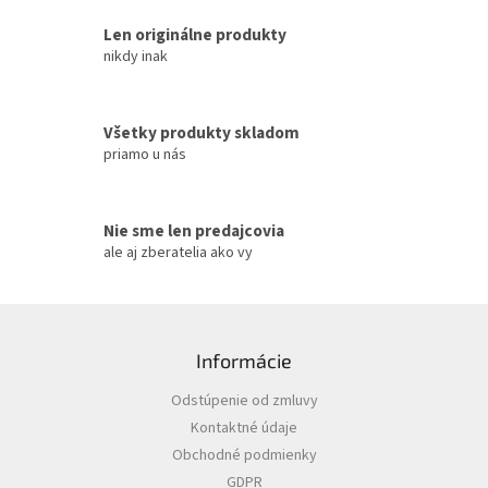
r
Len originálne produkty
v
k
nikdy inak
y
v
ý
Všetky produkty skladom
p
priamo u nás
i
s
u
Nie sme len predajcovia
ale aj zberatelia ako vy
Z
á
Informácie
p
ä
Odstúpenie od zmluvy
t
Kontaktné údaje
i
Obchodné podmienky
e
GDPR