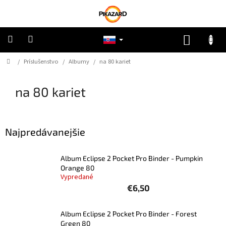
Prejsť
na
obsah
NÁKUP
KOŠÍK
Domov
/
Príslušenstvo
/
Albumy
/
na 80 kariet
Pokémon
na 80 kariet
Riftbound
One
Piece
Najpredávanejšie
Lorcana
Album Eclipse 2 Pocket Pro Binder - Pumpkin
Orange 80
Vypredané
Star
Wars
€6,50
Ostatné
Album Eclipse 2 Pocket Pro Binder - Forest
TCG
Green 80