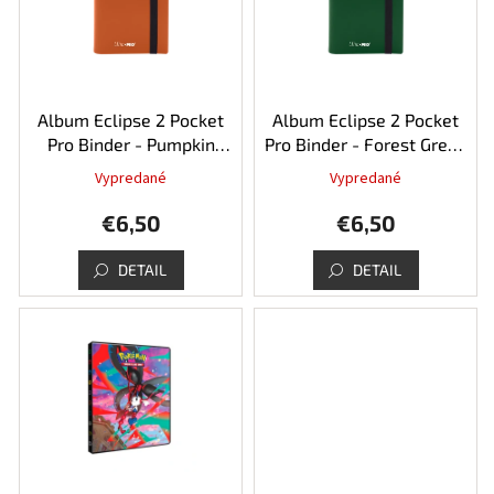
i
k
s
t
p
o
r
v
o
d
Album Eclipse 2 Pocket
Album Eclipse 2 Pocket
u
Pro Binder - Pumpkin
Pro Binder - Forest Green
k
Orange 80
80
Vypredané
Vypredané
t
o
€6,50
€6,50
v
DETAIL
DETAIL