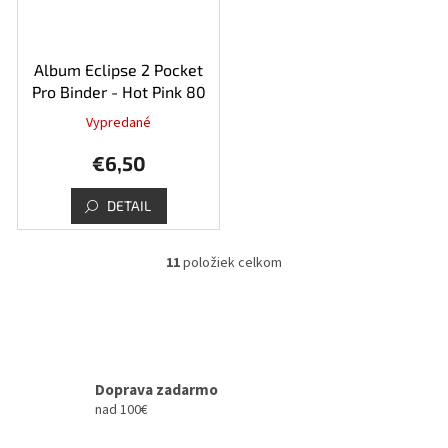
Album Eclipse 2 Pocket
Pro Binder - Hot Pink 80
Vypredané
€6,50
DETAIL
11
položiek celkom
O
v
l
á
d
a
c
Doprava zadarmo
i
nad 100€
e
p