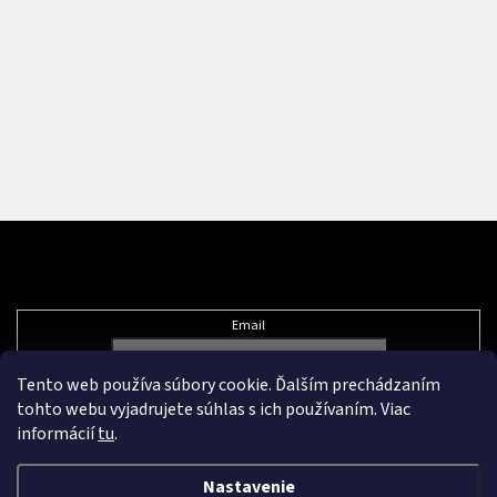
Odoberať newsletter
Email
Tento web používa súbory cookie. Ďalším prechádzaním
Vložením e-mailu súhlasíte s
podmienkami ochrany osobných údajov
tohto webu vyjadrujete súhlas s ich používaním. Viac
informácií
tu
.
Nastavenie