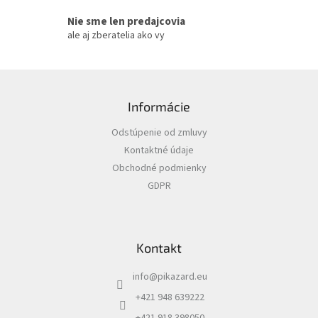
u
Nie sme len predajcovia
ale aj zberatelia ako vy
Z
á
Informácie
p
ä
Odstúpenie od zmluvy
t
Kontaktné údaje
i
Obchodné podmienky
e
GDPR
Kontakt
info
@
pikazard.eu
+421 948 639222
+421 918 398050