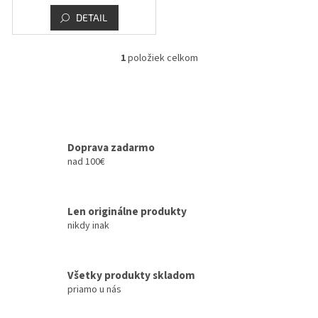
v
DETAIL
1
položiek celkom
O
v
l
á
d
a
c
Doprava zadarmo
i
nad 100€
e
p
r
Len originálne produkty
v
k
nikdy inak
y
v
ý
Všetky produkty skladom
p
priamo u nás
i
s