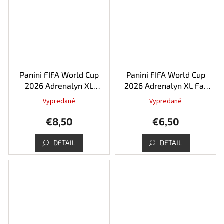
Panini FIFA World Cup
Panini FIFA World Cup
2026 Adrenalyn XL
2026 Adrenalyn XL Fat
Premium GOLD Pack
Pack - 26 kariet
Vypredané
Vypredané
Priemerné
hodnotenie
€8,50
€6,50
produktu
je
4,0
DETAIL
DETAIL
z
5
hviezdičiek.