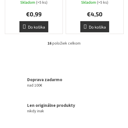
Skladom
(>5 ks)
Skladom
(>5 ks)
€0,99
€4,50
Do košíka
Do košíka
16
položiek celkom
O
v
l
á
d
a
c
Doprava zadarmo
i
nad 100€
e
p
r
Len originálne produkty
v
k
nikdy inak
y
v
ý