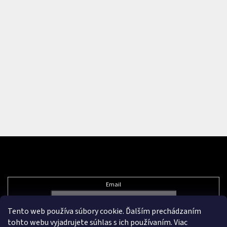
Odoberať newsletter
Email
Tento web používa súbory cookie. Ďalším prechádzaním
Vložením e-mailu súhlasíte s
podmienkami ochrany osobných údajov
tohto webu vyjadrujete súhlas s ich používaním. Viac