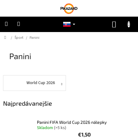
Prejsť
na
obsah
NÁKUP
KOŠÍK
Domov
/
Šport
/
Panini
Pokémon
Panini
Riftbound
One
Piece
World Cup 2026
Lorcana
Najpredávanejšie
Star
Wars
Panini FIFA World Cup 2026 nálepky
Skladom
(>5 ks)
Ostatné
€1,50
TCG