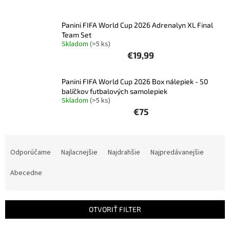
Šport
Panini FIFA World Cup 2026 Adrenalyn XL Final
Team Set
Skladom
(>5 ks)
Príslušenstvo
€19,99
Merch
Panini FIFA World Cup 2026 Box nálepiek - 50
balíčkov futbalových samolepiek
Skladom
(>5 ks)
Výkup
€75
kariet
Pikazardplay
R
a
Odporúčame
Najlacnejšie
Najdrahšie
Najpredávanejšie
EUR
/
d
e
Abecedne
n
Prihlásenie
i
e
OTVORIŤ FILTER
p