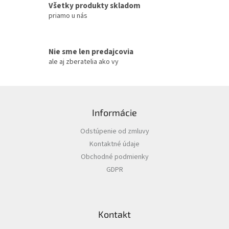
Všetky produkty skladom
p
priamo u nás
i
s
u
Nie sme len predajcovia
ale aj zberatelia ako vy
Z
á
Informácie
p
ä
Odstúpenie od zmluvy
t
Kontaktné údaje
i
Obchodné podmienky
e
GDPR
Kontakt