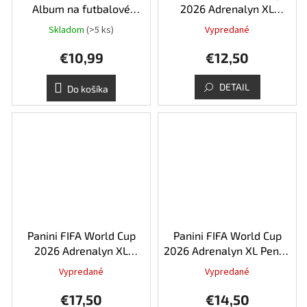
Album na futbalové
2026 Adrenalyn XL
samolepky v tvrdej väzbe
Upgrade Set
Skladom
(>5 ks)
Vypredané
€10,99
€12,50
DETAIL
Do košíka
Panini FIFA World Cup
Panini FIFA World Cup
2026 Adrenalyn XL
2026 Adrenalyn XL Pencil
Classic Tin
Tin
Vypredané
Vypredané
€17,50
€14,50