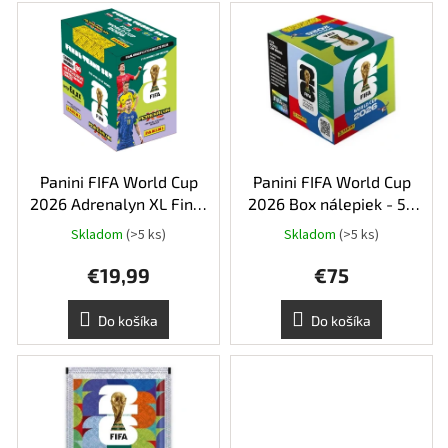
r
V
o
ý
d
p
u
i
k
s
t
p
o
r
v
o
d
Panini FIFA World Cup
Panini FIFA World Cup
u
2026 Adrenalyn XL Final
2026 Box nálepiek - 50
k
Team Set
balíčkov futbalových
Skladom
(>5 ks)
Skladom
(>5 ks)
Priemerné
t
samolepiek
hodnotenie
o
€19,99
€75
produktu
v
je
5,0
Do košíka
Do košíka
z
5
hviezdičiek.