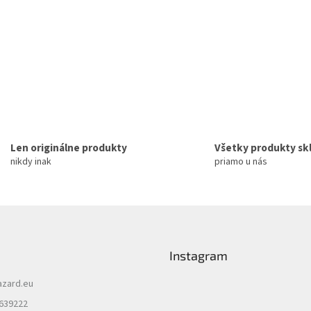
Len originálne produkty
Všetky produkty s
nikdy inak
priamo u nás
Instagram
azard.eu
 639222