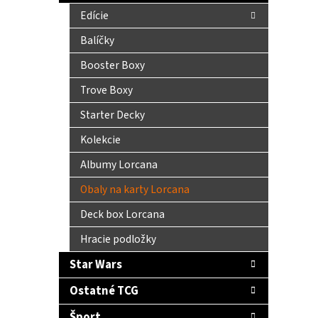
Edície
Balíčky
Booster Boxy
Trove Boxy
Starter Decky
Kolekcie
Albumy Lorcana
Obaly na karty Lorcana
Deck box Lorcana
Hracie podložky
Star Wars
Ostatné TCG
Šport