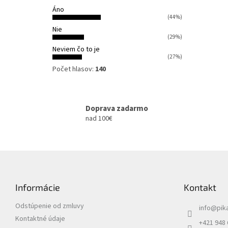
Áno
(44%)
Nie
(29%)
Neviem čo to je
(27%)
Počet hlasov:
140
Doprava zadarmo
nad 100€
Z
á
p
Informácie
Kontakt
ä
t
Odstúpenie od zmluvy
info
@
pik
i
Kontaktné údaje
e
+421 948