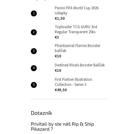
Panini FIFA World Cup 2026
nálepky
€1,50
Toploader TCG GURU 3x4
Regular Transparent 25ks
€3
Phantasmal Flames Booster
balíček
€10
Destined Rivals Booster Balíček
€10
First Partner Illustration
Collection - Series 3
€49,50
Dotazník
Privítali by ste náš Rip & Ship
Pikazard ?