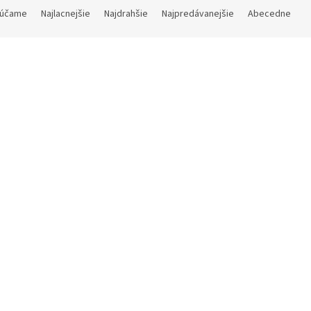
účame
Najlacnejšie
Najdrahšie
Najpredávanejšie
Abecedne
Ursulas Return - Obaly na
Ursulas Return - Obaly
karty - Džin (Genie)
karty - Snehulienka (S
White)
Skladom
(>5 ks)
Skladom
(>5 ks)
€2
€2
Do košíka
Do košíka