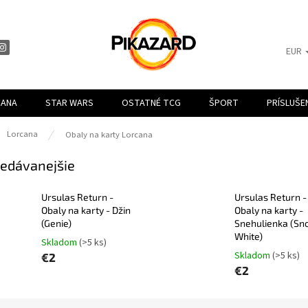
EUR
CANA
STAR WARS
OSTATNÉ TCG
ŠPORT
PRÍSLUŠ
ov
Lorcana
Obaly na karty Lorcana
edávanejšie
Ursulas Return -
Ursulas Return -
Obaly na karty - Džin
Obaly na karty -
(Genie)
Snehulienka (S
White)
Skladom
(>5 ks)
Skladom
(>5 ks)
€2
€2