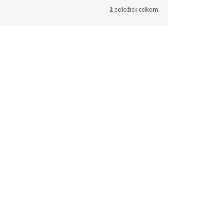
2
položiek celkom
 na
now