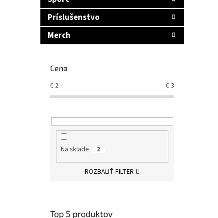
Príslušenstvo
Merch
Cena
€
2
€
3
Na sklade
2
ROZBALIŤ FILTER
Top 5 produktov