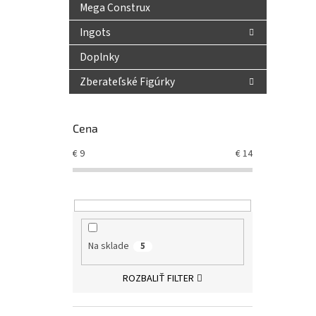
Mega Construx
Ingots
Doplnky
Zberateľské Figúrky
Cena
€
9
€
14
Pu
Na sklade
5
ROZBALIŤ FILTER