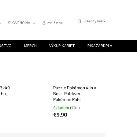
NÁKUPNÝ
Prázdny košík
SLOVENČINA
Prihlásenie
KOŠÍK
ENSTVO
MERCH
VÝKUP KARIET
PIKAZARDPLAY
 3x49
Puzzle Pokémon 4 in a
chu,
Box - Paldean
Pokémon Pals
Skladom
(1 ks)
€9,90