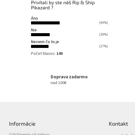
Privítali by ste náš Rip & Ship
Pikazard ?
Áno
(44%)
Nie
(29%)
Neviem čo to je
(27%)
Počet hlasov:
140
Doprava zadarmo
nad 100€
Z
á
p
Informácie
Kontakt
ä
t
Odstúpenie od zmluvy