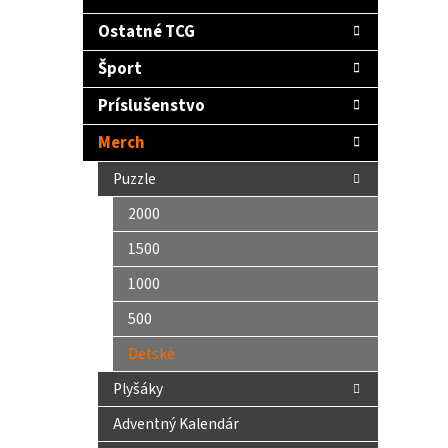
Ostatné TCG
Šport
Príslušenstvo
Merch
Puzzle
2000
1500
1000
500
Detské
Plyšáky
Adventný Kalendár