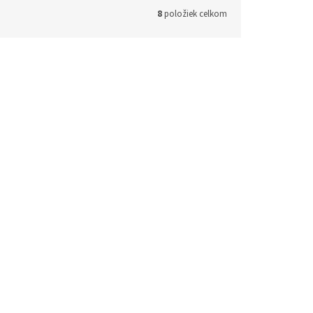
8
položiek celkom
 -
Puzzle Pokémon 2x24 -
 and
Pikachu and Pals
Skladom
(1 ks)
€9,90
Do košíka