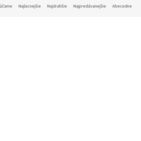
účame
Najlacnejšie
Najdrahšie
Najpredávanejšie
Abecedne
uzzle Pokémon 4 in a Box -
Puzzle Pokémon 3x49
Paldean Pokémon Pals
Charmander, Bulbasaur
Squirtle
Skladom
(1 ks)
Vypredané
€9,90
€9,90
DETAIL
Do košíka