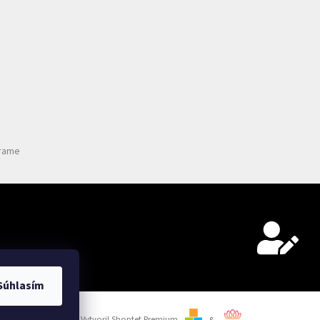
grame
Súhlasím
Vytvoril Shoptet Premium
&