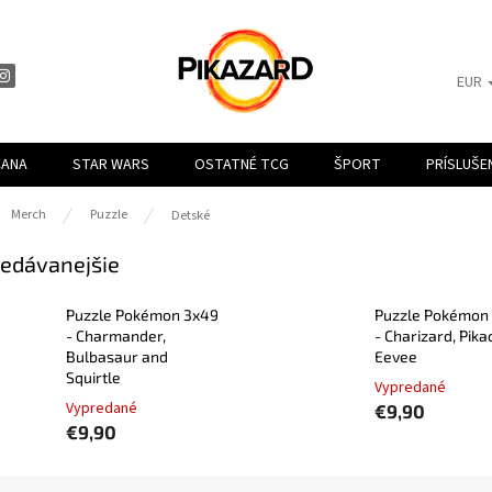
EUR
CANA
STAR WARS
OSTATNÉ TCG
ŠPORT
PRÍSLUŠ
ov
Merch
Puzzle
Detské
edávanejšie
Puzzle Pokémon 3x49
Puzzle Pokémon
- Charmander,
- Charizard, Pika
Bulbasaur and
Eevee
Squirtle
Vypredané
Vypredané
€9,90
€9,90