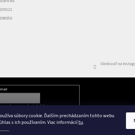
azard.eu
 639222
 398050
Sledovať na Insta
mail
mi ochrany osobných údajov
oužíva súbory cookie. Ďalším prechádzaním tohto webu
úhlas s ich používaním. Viac informácií
tu
.