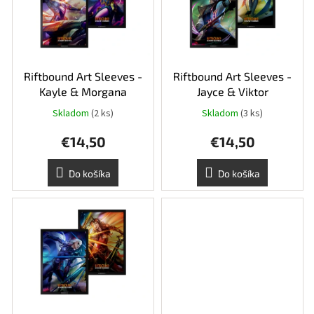
i
k
s
t
p
o
r
v
o
d
Riftbound Art Sleeves -
Riftbound Art Sleeves -
u
Kayle & Morgana
Jayce & Viktor
k
Skladom
(2 ks)
Skladom
(3 ks)
t
o
€14,50
€14,50
v
Do košíka
Do košíka