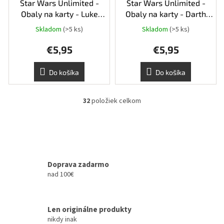
Star Wars Unlimited -
Star Wars Unlimited -
Obaly na karty - Luke
Obaly na karty - Darth
Skywalker
Vader
Skladom
(>5 ks)
Skladom
(>5 ks)
€5,95
€5,95
Do košíka
Do košíka
32
položiek celkom
O
v
l
á
d
a
c
Doprava zadarmo
i
nad 100€
e
p
r
Len originálne produkty
v
k
nikdy inak