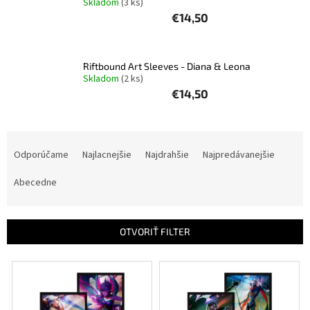
Skladom
(3 ks)
€14,50
Šport
Príslušenstvo
Riftbound Art Sleeves - Diana & Leona
Skladom
(2 ks)
€14,50
Merch
R
Výkup
kariet
a
Odporúčame
Najlacnejšie
Najdrahšie
Najpredávanejšie
d
Pikazardplay
e
Abecedne
n
EUR
i
/
e
OTVORIŤ FILTER
p
Prihlásenie
r
V
o
ý
d
p
u