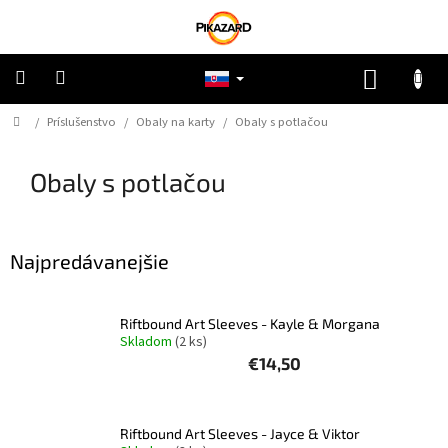
Prejsť
na
obsah
NÁKUP
KOŠÍK
Domov
/
Príslušenstvo
/
Obaly na karty
/
Obaly s potlačou
Pokémon
Obaly s potlačou
Riftbound
One
Piece
Najpredávanejšie
Lorcana
Riftbound Art Sleeves - Kayle & Morgana
Skladom
(2 ks)
Star
€14,50
Wars
Ostatné
Riftbound Art Sleeves - Jayce & Viktor
TCG