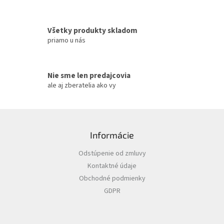
y
v
ý
Všetky produkty skladom
p
priamo u nás
i
s
u
Nie sme len predajcovia
ale aj zberatelia ako vy
Z
á
Informácie
p
ä
Odstúpenie od zmluvy
t
Kontaktné údaje
i
Obchodné podmienky
e
GDPR