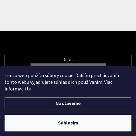
Odoberať newsletter
Email
Tento web používa súbory cookie. Ďalším prechádzaním
Vložením e-mailu súhlasíte s
podmienkami ochrany osobných údajov
tohto webu vyjadrujete súhlas s ich používaním. Viac
informácií
tu
.
Nastavenie
Vytvoril Shoptet Premium
&
Súhlasím
Copyright 2026
Pikazard.eu
. Všetky práva vyhradené.