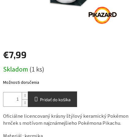
Šport
Príslušenstvo
Merch
€7,99
Výkup
Jednotková
kariet
Skladom
(1 ks)
cena:
Pikazardplay
Možnosti doručenia
EUR
/
Pridať do košíka
Prihlásenie
Oficiálne licencovaný krásny štýlový keramický Pokémon
hrnček s motívom najznámejšieho Pokémona Pikachu.
Materiál : kermika