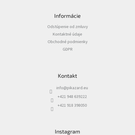
Z
á
Informácie
p
ä
Odstúpenie od zmluvy
t
Kontaktné údaje
i
Obchodné podmienky
e
GDPR
Kontakt
info
@
pikazard.eu
+421 948 639222
+421 918 398050
Instagram