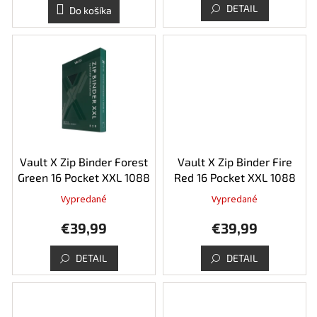
5,0
DETAIL
Do košíka
z
5
hviezdičiek.
Vault X Zip Binder Forest
Vault X Zip Binder Fire
Green 16 Pocket XXL 1088
Red 16 Pocket XXL 1088
Vypredané
Vypredané
Priemerné
hodnotenie
€39,99
€39,99
produktu
je
5,0
DETAIL
DETAIL
z
5
hviezdičiek.