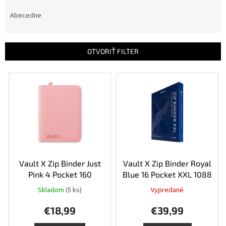
d
e
Abecedne
n
i
e
OTVORIŤ FILTER
p
r
V
o
ý
d
p
u
i
k
s
t
p
o
r
v
o
d
Vault X Zip Binder Just
Vault X Zip Binder Royal
u
Pink 4 Pocket 160
Blue 16 Pocket XXL 1088
k
Skladom
(5 ks)
Vypredané
Priemerné
t
hodnotenie
o
€18,99
€39,99
produktu
v
je