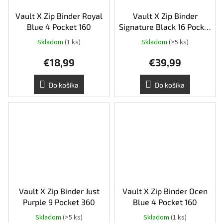
Vault X Zip Binder Royal
Vault X Zip Binder
Blue 4 Pocket 160
Signature Black 16 Pocket
XXL 1088
Skladom
(1 ks)
Skladom
(>5 ks)
Priemerné
hodnotenie
€18,99
€39,99
produktu
je
5,0
Do košíka
Do košíka
z
5
hviezdičiek.
Vault X Zip Binder Just
Vault X Zip Binder Ocen
Purple 9 Pocket 360
Blue 4 Pocket 160
Skladom
(>5 ks)
Skladom
(1 ks)
Priemerné