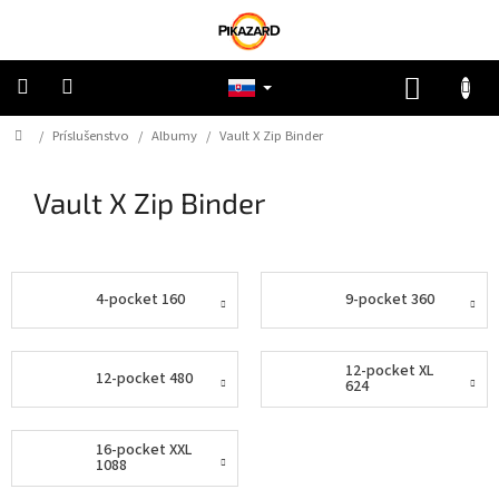
Prejsť
na
obsah
NÁKUP
KOŠÍK
Domov
/
Príslušenstvo
/
Albumy
/
Vault X Zip Binder
Pokémon
Vault X Zip Binder
Riftbound
One
Piece
4-pocket 160
9-pocket 360
Lorcana
12-pocket XL
12-pocket 480
624
Star
Wars
16-pocket XXL
1088
Ostatné
TCG