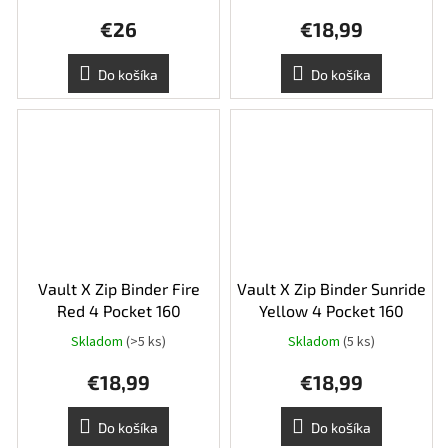
hodnotenie
€26
€18,99
produktu
je
5,0
Do košíka
Do košíka
z
5
hviezdičiek.
Vault X Zip Binder Fire
Vault X Zip Binder Sunride
Red 4 Pocket 160
Yellow 4 Pocket 160
Skladom
(>5 ks)
Skladom
(5 ks)
€18,99
€18,99
Do košíka
Do košíka