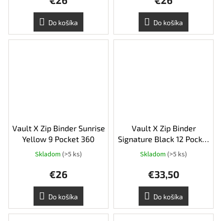
€26
€26
produktu
je
5,0
Do košíka
Do košíka
z
5
hviezdičiek.
Vault X Zip Binder Sunrise
Vault X Zip Binder
Yellow 9 Pocket 360
Signature Black 12 Pocket
XL 624
Skladom
(>5 ks)
Skladom
(>5 ks)
€26
€33,50
Do košíka
Do košíka