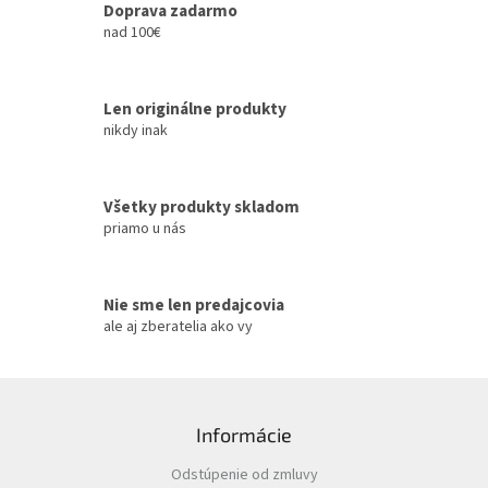
c
Doprava zadarmo
i
nad 100€
e
p
r
Len originálne produkty
v
k
nikdy inak
y
v
ý
Všetky produkty skladom
p
priamo u nás
i
s
u
Nie sme len predajcovia
ale aj zberatelia ako vy
Z
á
Informácie
p
ä
Odstúpenie od zmluvy
t