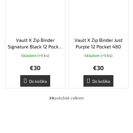
Vault X Zip Binder
Vault X Zip Binder Just
Signature Black 12 Pocket
Purple 12 Pocket 480
480
Skladom
(>5 ks)
Skladom
(>5 ks)
Priemerné
hodnotenie
€30
€30
produktu
je
5,0
Do košíka
Do košíka
z
5
hviezdičiek.
34
položiek celkom
O
v
l
á
d
a