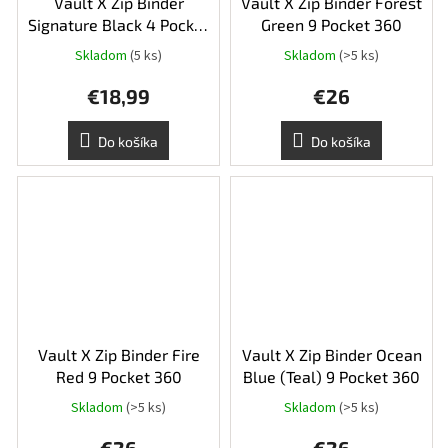
Vault X Zip Binder
Vault X Zip Binder Forest
Signature Black 4 Pocket
Green 9 Pocket 360
160
Skladom
(5 ks)
Skladom
(>5 ks)
Priemerné
hodnotenie
€18,99
€26
produktu
je
5,0
Do košíka
Do košíka
z
5
hviezdičiek.
Vault X Zip Binder Fire
Vault X Zip Binder Ocean
Red 9 Pocket 360
Blue (Teal) 9 Pocket 360
Skladom
(>5 ks)
Skladom
(>5 ks)
Priemerné
hodnotenie