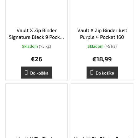
Vault X Zip Binder
Vault X Zip Binder Just
Signature Black 9 Pocket
Purple 4 Pocket 160
360
Skladom
(>5 ks)
Skladom
(>5 ks)
Priemerné
hodnotenie
€26
€18,99
produktu
je
5,0
Do košíka
Do košíka
z
5
hviezdičiek.