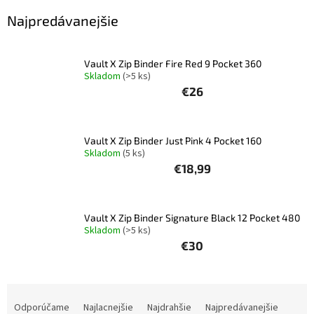
Najpredávanejšie
Šport
Vault X Zip Binder Fire Red 9 Pocket 360
Príslušenstvo
Skladom
(>5 ks)
€26
Merch
Vault X Zip Binder Just Pink 4 Pocket 160
Výkup
kariet
Skladom
(5 ks)
€18,99
Pikazardplay
EUR
Vault X Zip Binder Signature Black 12 Pocket 480
/
Skladom
(>5 ks)
€30
Prihlásenie
R
a
Odporúčame
Najlacnejšie
Najdrahšie
Najpredávanejšie