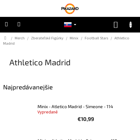
Prejsť
na
obsah
NÁKUP
KOŠÍK
Domov
/
Merch
/
Zberateľské Figúrky
/
Minix
/
Football Stars
/
Athletico
Pokémon
Madrid
Riftbound
Athletico Madrid
One
Piece
Najpredávanejšie
Lorcana
Minix - Atletico Madrid - Simeone - 114
Star
Vypredané
Wars
€10,99
Ostatné
TCG