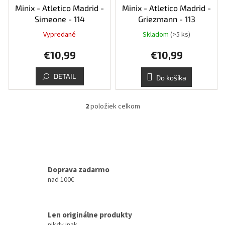
d
Minix - Atletico Madrid -
Minix - Atletico Madrid -
u
Simeone - 114
Griezmann - 113
k
Vypredané
Skladom
(>5 ks)
t
o
€10,99
€10,99
v
DETAIL
Do košíka
2
položiek celkom
O
v
l
á
d
a
c
Doprava zadarmo
i
nad 100€
e
p
r
Len originálne produkty
v
k