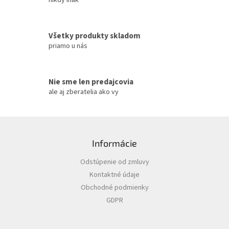
nikdy inak
y
v
ý
Všetky produkty skladom
p
priamo u nás
i
s
u
Nie sme len predajcovia
ale aj zberatelia ako vy
Z
á
Informácie
p
ä
Odstúpenie od zmluvy
t
Kontaktné údaje
i
Obchodné podmienky
e
GDPR