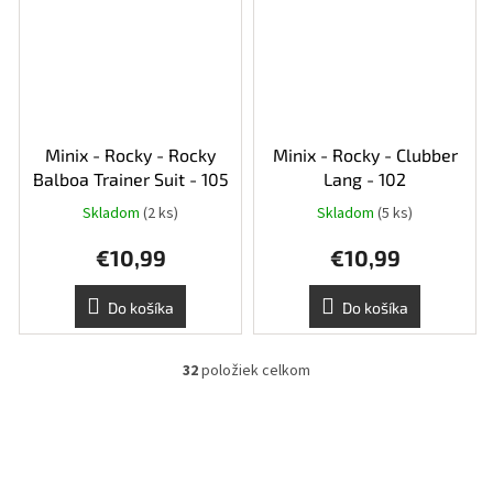
Minix - Rocky - Rocky
Minix - Rocky - Clubber
Balboa Trainer Suit - 105
Lang - 102
Skladom
(2 ks)
Skladom
(5 ks)
€10,99
€10,99
Do košíka
Do košíka
32
položiek celkom
O
v
l
á
d
a