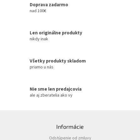
c
Doprava zadarmo
i
nad 100€
e
p
r
Len originálne produkty
v
k
nikdy inak
y
v
ý
Všetky produkty skladom
p
priamo u nás
i
s
u
Nie sme len predajcovia
ale aj zberatelia ako vy
Z
á
Informácie
p
ä
Odstúpenie od zmluvy