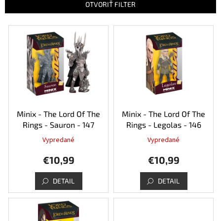
e
OTVORIŤ FILTER
p
r
V
o
ý
d
p
u
i
k
s
t
p
o
r
v
o
d
Minix - The Lord Of The
Minix - The Lord Of The
u
Rings - Sauron - 147
Rings - Legolas - 146
k
Vypredané
Vypredané
t
o
€10,99
€10,99
v
DETAIL
DETAIL