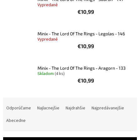
Vypredané
€10,99
Minix - The Lord Of The Rings - Legolas - 146
Vypredané
€10,99
Minix - The Lord Of The Rings - Aragorn - 133
Skladom
(4 ks)
€10,99
R
a
Odporúčame
Najlacnejšie
Najdrahšie
Najpredávanejšie
d
e
Abecedne
n
i