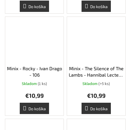
5,0
Do košíka
Do košíka
z
5
hviezdičiek.
Minix - Rocky - Ivan Drago
Minix - The Silence of The
- 106
Lambs - Hannibal Lecter -
103
Skladom
(1 ks)
Skladom
(>5 ks)
Priemerné
hodnotenie
€10,99
€10,99
produktu
je
5,0
Do košíka
Do košíka
z
5
hviezdičiek.