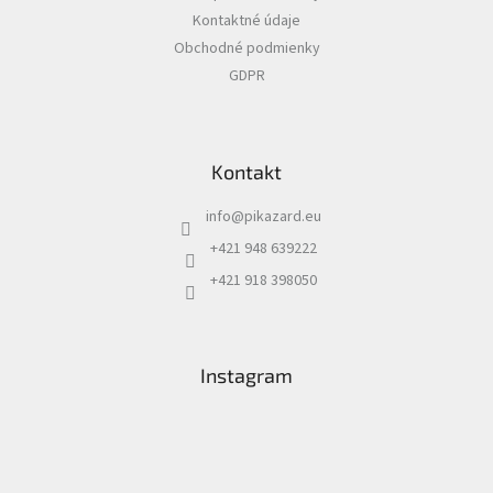
t
Kontaktné údaje
i
Obchodné podmienky
e
GDPR
Kontakt
info
@
pikazard.eu
+421 948 639222
+421 918 398050
Instagram