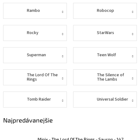
Rambo
Robocop
Šport
Príslušenstvo
Rocky
StarWars
Merch
Superman
Teen Wolf
Výkup
kariet
The Lord Of The
The Silence of
Rings
The Lambs
Pikazardplay
EUR
/
Tomb Raider
Universal Soldier
Prihlásenie
Najpredávanejšie
Minix - The Lord Of The Rings - Sauron - 147