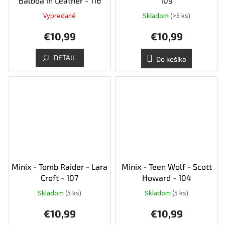
Balboa in Leather - 116
109
Vypredané
Skladom
(>5 ks)
Priemerné
hodnotenie
€10,99
€10,99
produktu
je
5,0
DETAIL
Do košíka
z
5
hviezdičiek.
Minix - Tomb Raider - Lara
Minix - Teen Wolf - Scott
Croft - 107
Howard - 104
Skladom
(5 ks)
Skladom
(5 ks)
Priemerné
hodnotenie
€10,99
€10,99
produktu
je