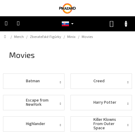
Prejsť
na
obsah
NÁKUP
KOŠÍK
Domov
/
Merch
/
Zberateľské Figúrky
/
Minix
/
Movies
Pokémon
Movies
Riftbound
One
Piece
Batman
Creed
Lorcana
Escape from
Harry Potter
NewYork
Star
Wars
Killer Klowns
Highlander
From Outer
Ostatné
Space
TCG