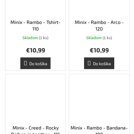
Minix - Rambo - Tshirt-
Minix - Rambo - Arco -
110
120
Skladom
(1 ks)
Skladom
(1 ks)
Priemerné
hodnotenie
€10,99
€10,99
produktu
je
5,0
Do košíka
Do košíka
z
5
hviezdičiek.
Minix - Creed - Rocky
Minix - Rambo - Bandana-