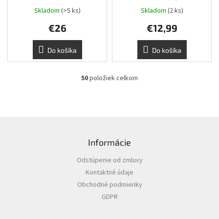
Skladom
(>5 ks)
Skladom
(2 ks)
€26
€12,99
Do košíka
Do košíka
50
položiek celkom
O
v
l
á
d
Z
a
á
c
Informácie
p
i
ä
e
Odstúpenie od zmluvy
t
p
Kontaktné údaje
i
r
v
Obchodné podmienky
e
k
GDPR
y
v