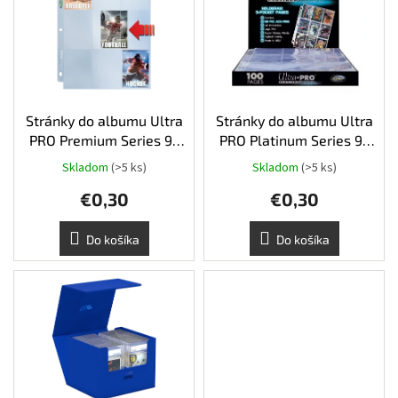
p
r
i
o
Šport
s
d
p
u
r
k
Príslušenstvo
o
t
d
Stránky do albumu Ultra
Stránky do albumu Ultra
o
Merch
u
PRO Premium Series 9-
PRO Platinum Series 9-
v
k
pocket
pocket
Skladom
(>5 ks)
Skladom
(>5 ks)
t
Výkup
kariet
€0,30
€0,30
o
v
Pikazardplay
Do košíka
Do košíka
EUR
/
Prihlásenie