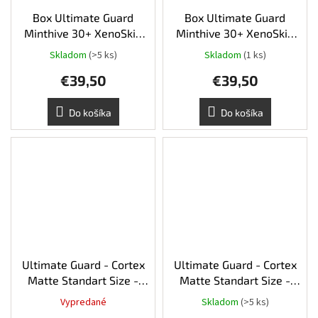
Box Ultimate Guard
Box Ultimate Guard
Minthive 30+ XenoSkin
Minthive 30+ XenoSkin
Black
Grey
Skladom
(>5 ks)
Skladom
(1 ks)
Priemerné
hodnotenie
€39,50
€39,50
produktu
je
5,0
Do košíka
Do košíka
z
5
hviezdičiek.
Ultimate Guard - Cortex
Ultimate Guard - Cortex
Matte Standart Size -
Matte Standart Size -
Purple
Orange
Vypredané
Skladom
(>5 ks)