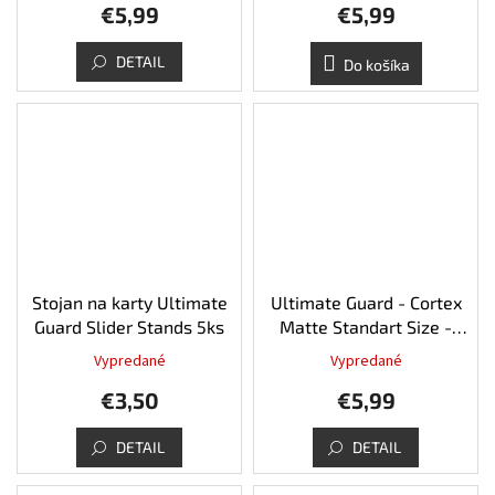
€5,99
€5,99
DETAIL
Do košíka
Stojan na karty Ultimate
Ultimate Guard - Cortex
Guard Slider Stands 5ks
Matte Standart Size -
Black
Vypredané
Vypredané
Priemerné
hodnotenie
€3,50
€5,99
produktu
je
5,0
DETAIL
DETAIL
z
5