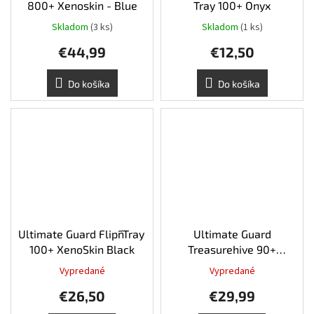
800+ Xenoskin - Blue
Tray 100+ Onyx
Skladom
(3 ks)
Skladom
(1 ks)
€44,99
€12,50
Do košíka
Do košíka
Ultimate Guard Flip´n´Tray
Ultimate Guard
100+ XenoSkin Black
Treasurehive 90+
XenoSkin Blue
Vypredané
Vypredané
€26,50
€29,99