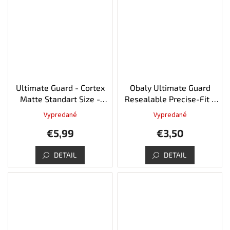
hviezdičiek.
Ultimate Guard - Cortex
Obaly Ultimate Guard
Matte Standart Size -
Resealable Precise-Fit -
Petrol
100ks
Vypredané
Vypredané
Priemerné
hodnotenie
€5,99
€3,50
produktu
je
5,0
DETAIL
DETAIL
z
5
hviezdičiek.