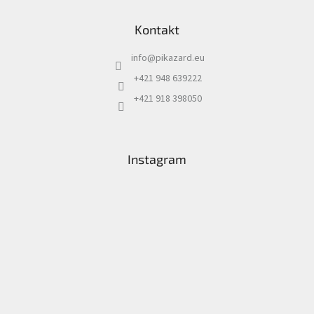
ý
p
Kontakt
i
s
u
info
@
pikazard.eu
+421 948 639222
+421 918 398050
Instagram