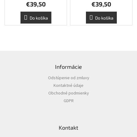
€39,50
€39,50
produktu
je
5,0
Do košíka
Do košíka
z
5
hviezdičiek.
Z
á
Informácie
p
ä
Odstúpenie od zmluvy
t
Kontaktné údaje
i
Obchodné podmienky
e
GDPR
Kontakt