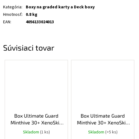
Kategória
:
Boxy na graded karty a Deck boxy
Hmotnosť
:
0.8 kg
EAN
:
4056133024013
Súvisiaci tovar
Box Ultimate Guard
Box Ultimate Guard
Minthive 30+ XenoSkin
Minthive 30+ XenoSkin
Grey
Black
Skladom
(1 ks)
Skladom
(>5 ks)
Priemerné
hodnotenie