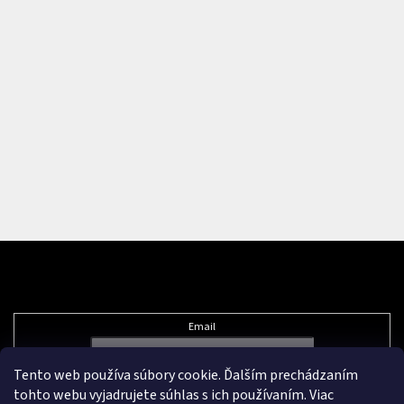
Odoberať newsletter
Email
Tento web používa súbory cookie. Ďalším prechádzaním
Vložením e-mailu súhlasíte s
podmienkami ochrany osobných údajov
tohto webu vyjadrujete súhlas s ich používaním. Viac