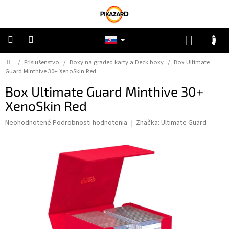
Prejsť
na
obsah
NÁKUP
KOŠÍK
Domov
/
Príslušenstvo
/
Boxy na graded karty a Deck boxy
/
Box Ultimate
Pokémon
Guard Minthive 30+ XenoSkin Red
Box Ultimate Guard Minthive 30+
Riftbound
XenoSkin Red
One
Priemerné
Neohodnotené
Podrobnosti hodnotenia
Značka:
Ultimate Guard
Piece
hodnotenie
produktu
je
Lorcana
0,0
z
5
Star
Wars
hviezdičiek.
Ostatné
TCG