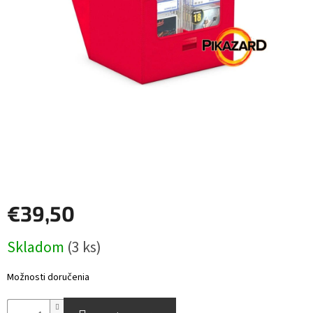
Šport
Príslušenstvo
Merch
Výkup
kariet
Pikazardplay
€39,50
EUR
/
Jednotková
Skladom
(3 ks)
cena:
Prihlásenie
Možnosti doručenia