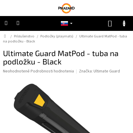
Prejsť
na
obsah
NÁKUP
KOŠÍK
Domov
/
Príslušenstvo
/
Podložky (playmats)
/
Ultimate Guard MatPod - tuba
Pokémon
na podložku - Black
Ultimate Guard MatPod - tuba na
Riftbound
podložku - Black
One
Priemerné
Neohodnotené
Podrobnosti hodnotenia
Značka:
Ultimate Guard
Piece
hodnotenie
produktu
je
Lorcana
0,0
z
5
Star
Wars
hviezdičiek.
Ostatné
TCG