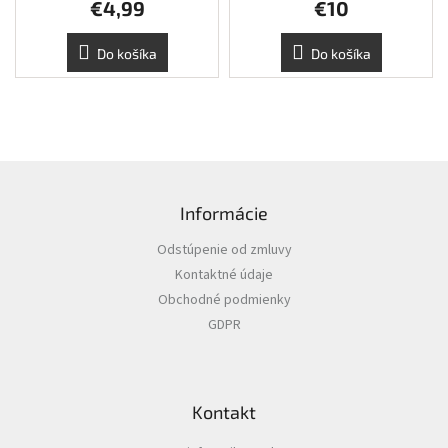
€4,99
€10
Do košíka
Do košíka
Z
á
Informácie
p
ä
Odstúpenie od zmluvy
t
Kontaktné údaje
i
Obchodné podmienky
e
GDPR
Kontakt