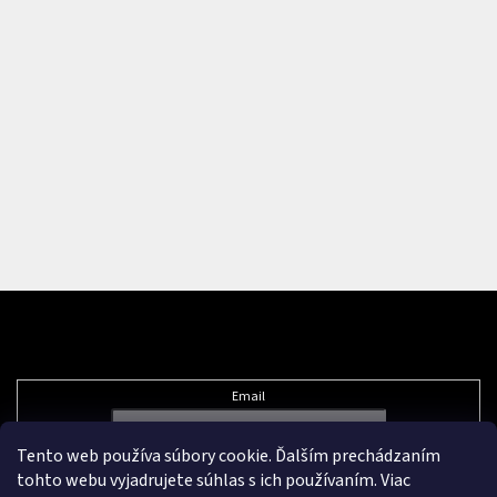
Odoberať newsletter
Email
Tento web používa súbory cookie. Ďalším prechádzaním
Vložením e-mailu súhlasíte s
podmienkami ochrany osobných údajov
tohto webu vyjadrujete súhlas s ich používaním. Viac