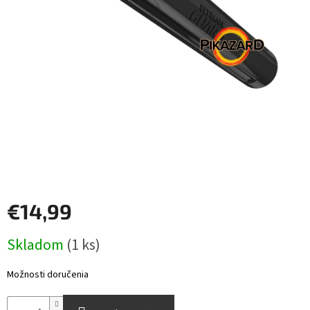
Šport
Príslušenstvo
Merch
Výkup
kariet
Pikazardplay
€14,99
EUR
/
Jednotková
Skladom
(1 ks)
cena:
Prihlásenie
Možnosti doručenia