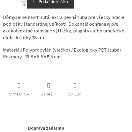
Pridať do košíka
Dômyselne navrhnutá, extra pevná tuba pre všetky hracie
podložky štandardnej veľkosti. Dokonalá ochrana aj pre
akékoľvek iné rolované výtlačky, plagáty alebo umelecké
diela do šírky 38 cm.
Materiál: Polypropylén (viečko) / Ekologický PET (tuba)
Rozmery : 39,8 x 6,6 x 8,5 cm
OPÝTAŤ SA
STRÁŽIŤ
ZDIEĽAŤ
Doprava zadarmo