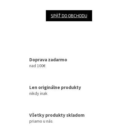
Šport
SPÄŤ DO OBCHODU
Príslušenstvo
Merch
Doprava zadarmo
Výkup
nad 100€
kariet
Pikazardplay
Len originálne produkty
EUR
nikdy inak
/
Prihlásenie
Všetky produkty skladom
priamo u nás