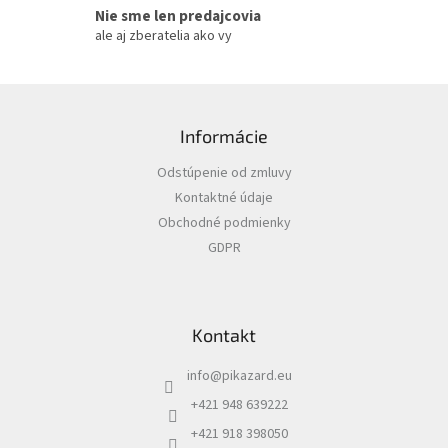
Nie sme len predajcovia
ale aj zberatelia ako vy
Z
á
Informácie
p
ä
Odstúpenie od zmluvy
t
Kontaktné údaje
i
Obchodné podmienky
e
GDPR
Kontakt
info
@
pikazard.eu
+421 948 639222
+421 918 398050