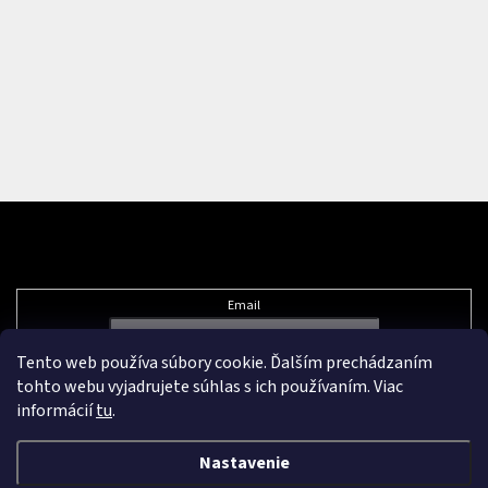
Odoberať newsletter
Email
Tento web používa súbory cookie. Ďalším prechádzaním
Vložením e-mailu súhlasíte s
podmienkami ochrany osobných údajov
tohto webu vyjadrujete súhlas s ich používaním. Viac
informácií
tu
.
Nastavenie
Vytvoril Shoptet Premium
&