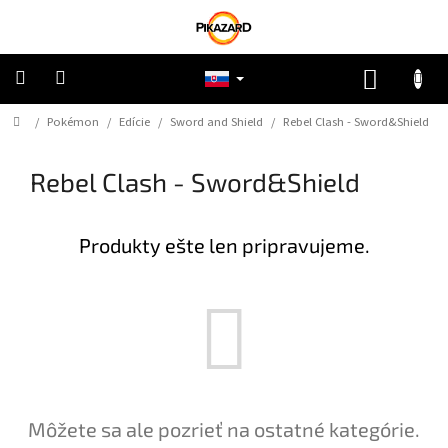
Prejsť
na
obsah
NÁKUP
KOŠÍK
Domov
/
Pokémon
/
Edície
/
Sword and Shield
/
Rebel Clash - Sword&Shield
Pokémon
Rebel Clash - Sword&Shield
Riftbound
One
Produkty ešte len pripravujeme.
Piece
Lorcana
Star
Wars
Ostatné
Môžete sa ale pozrieť na ostatné kategórie.
TCG