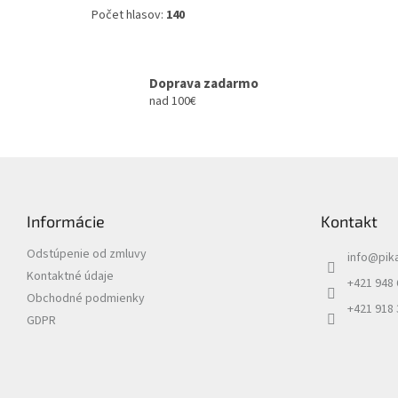
Počet hlasov:
140
Doprava zadarmo
nad 100€
Z
á
p
Informácie
Kontakt
ä
t
Odstúpenie od zmluvy
info
@
pik
i
Kontaktné údaje
e
+421 948
Obchodné podmienky
+421 918
GDPR