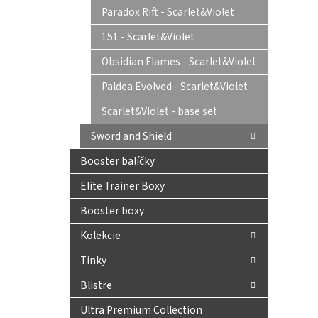
Paradox Rift - Scarlet&Violet
151 - Scarlet&Violet
Obsidian Flames - Scarlet&Violet
Paldea Evolved - Scarlet&Violet
Scarlet&Violet - base set
Sword and Shield
Booster balíčky
Elite Trainer Boxy
Booster boxy
Kolekcie
Tinky
Blistre
Ultra Premium Collection