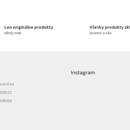
Len originálne produkty
Všetky produkty s
nikdy inak
priamo u nás
Instagram
azard.eu
 639222
 398050