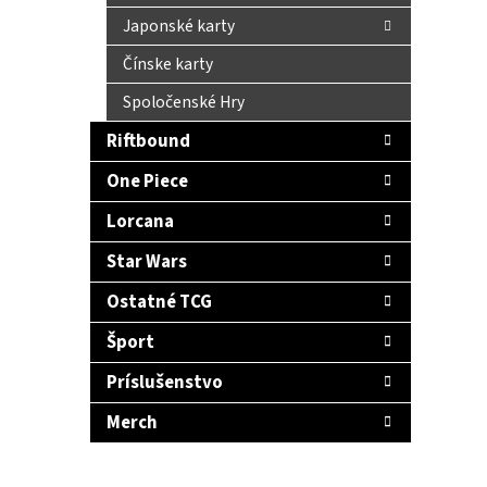
Japonské karty
Čínske karty
Spoločenské Hry
Riftbound
One Piece
Lorcana
Star Wars
Ostatné TCG
Šport
Príslušenstvo
Merch