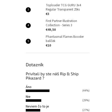
Toploader TCG GURU 3x4
Regular Transparent 25ks
€3
First Partner Illustration
Collection - Series 3
€49,50
Phantasmal Flames Booster
balíček
€10
Dotazník
Privítali by ste náš Rip & Ship
Pikazard ?
Áno
(44%)
Nie
(29%)
Neviem čo to je
(27%)