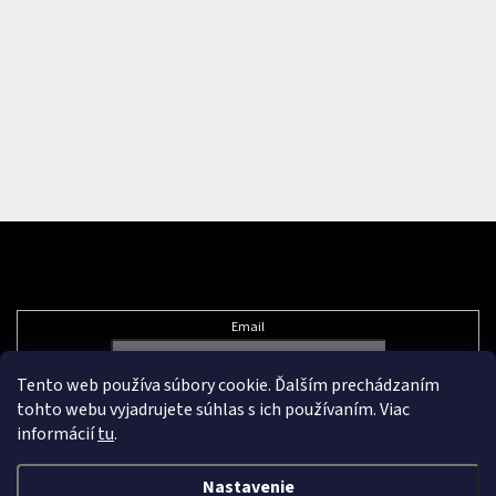
Odoberať newsletter
Email
Tento web používa súbory cookie. Ďalším prechádzaním
Vložením e-mailu súhlasíte s
podmienkami ochrany osobných údajov
tohto webu vyjadrujete súhlas s ich používaním. Viac
informácií
tu
.
Nastavenie