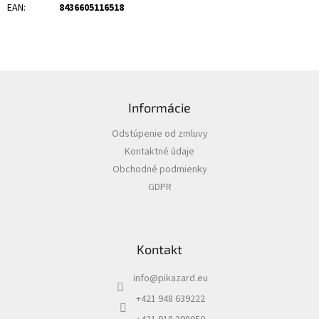
EAN
:
8436605116518
Z
á
Informácie
p
ä
Odstúpenie od zmluvy
t
Kontaktné údaje
i
Obchodné podmienky
e
GDPR
Kontakt
info
@
pikazard.eu
+421 948 639222