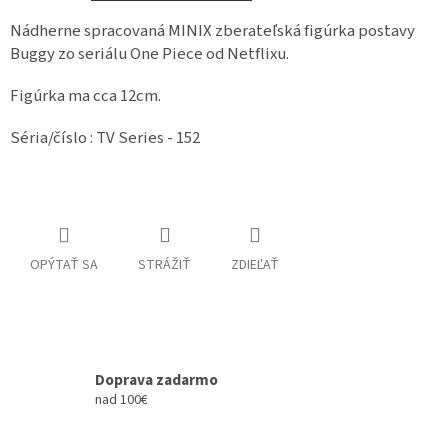
Nádherne spracovaná MINIX zberateľská figúrka postavy
Buggy zo seriálu One Piece od Netflixu.
Figúrka ma cca 12cm.
Séria/číslo : TV Series - 152
OPÝTAŤ SA
STRÁŽIŤ
ZDIEĽAŤ
Doprava zadarmo
nad 100€