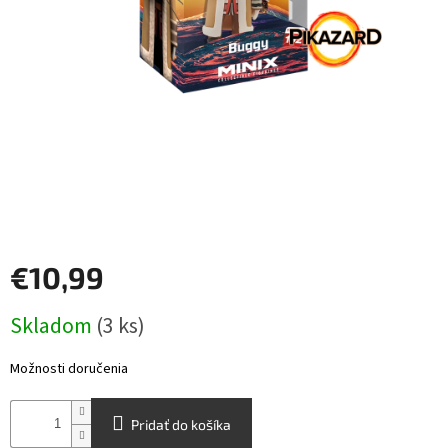
Šport
Príslušenstvo
Merch
Výkup
kariet
Pikazardplay
€10,99
EUR
Jednotková
/
Skladom
(3 ks)
cena:
Prihlásenie
Možnosti doručenia
Pridať do košíka