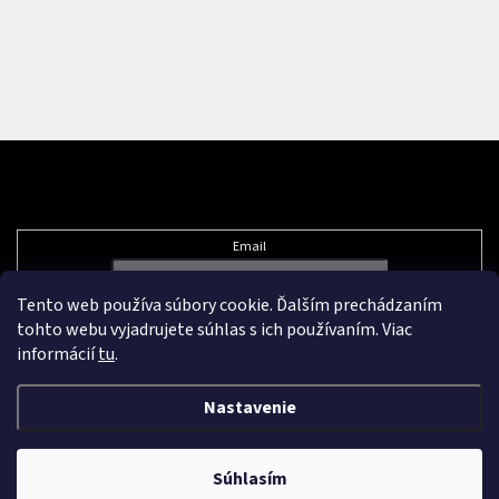
Odoberať newsletter
Email
Tento web používa súbory cookie. Ďalším prechádzaním
Vložením e-mailu súhlasíte s
podmienkami ochrany osobných údajov
tohto webu vyjadrujete súhlas s ich používaním. Viac
informácií
tu
.
Nastavenie
Vytvoril Shoptet Premium
&
Súhlasím
Copyright 2026
Pikazard.eu
. Všetky práva vyhradené.