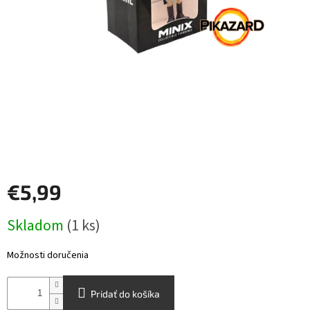
Šport
Príslušenstvo
Merch
Výkup
kariet
Pikazardplay
€5,99
EUR
Jednotková
/
Skladom
(1 ks)
cena:
Prihlásenie
Možnosti doručenia
Pridať do košíka