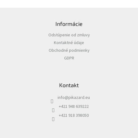
Z
á
Informácie
p
ä
Odstúpenie od zmluvy
t
Kontaktné údaje
i
Obchodné podmienky
e
GDPR
Kontakt
info
@
pikazard.eu
+421 948 639222
+421 918 398050