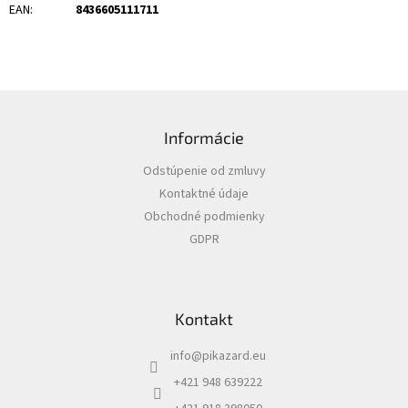
EAN
:
8436605111711
Z
á
Informácie
p
ä
Odstúpenie od zmluvy
t
Kontaktné údaje
i
Obchodné podmienky
e
GDPR
Kontakt
info
@
pikazard.eu
+421 948 639222