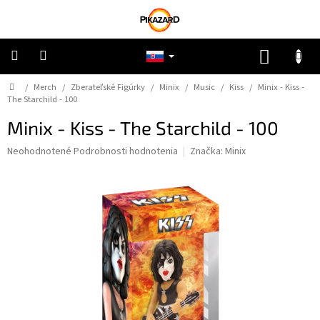
Prejsť
na
obsah
NÁKUP
KOŠÍK
Domov
/
Merch
/
Zberateľské Figúrky
/
Minix
/
Music
/
Kiss
/
Minix - Kiss -
Pokémon
The Starchild - 100
Minix - Kiss - The Starchild - 100
Riftbound
Priemerné
Neohodnotené
Podrobnosti hodnotenia
Značka:
Minix
hodnotenie
One
Piece
produktu
je
0,0
Lorcana
z
5
hviezdičiek.
Star
Wars
Ostatné
TCG