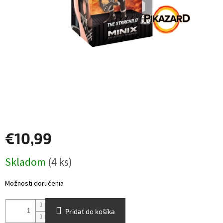
Šport
Príslušenstvo
Merch
Výkup
kariet
Pikazardplay
€10,99
EUR
Jednotková
/
Skladom
(4 ks)
cena:
Prihlásenie
Možnosti doručenia
Pridať do košíka