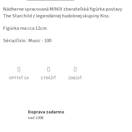
Nádherne spracovaná MINIX zberateľská figúrka postavy
The Starchild z legendárnej hudobnej skupiny Kiss.
Figúrka ma cca 12cm.
Séria/číslo : Music - 100
OPÝTAŤ SA
STRÁŽIŤ
ZDIEĽAŤ
Doprava zadarmo
nad 100€