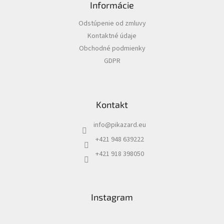
c
Informácie
p
i
ä
e
Odstúpenie od zmluvy
t
p
Kontaktné údaje
i
r
v
Obchodné podmienky
e
k
GDPR
y
v
ý
p
Kontakt
i
s
u
info
@
pikazard.eu
+421 948 639222
+421 918 398050
Instagram