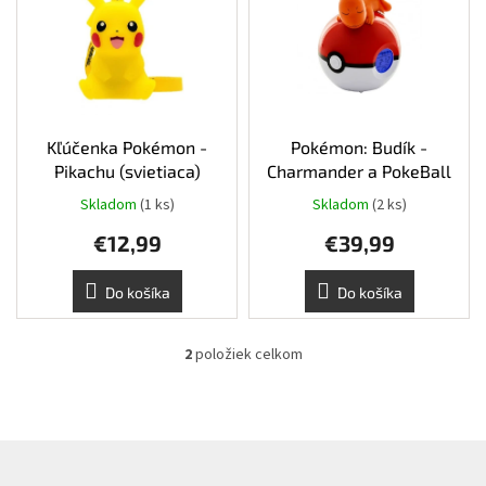
p
r
i
o
Šport
s
d
p
u
r
k
Príslušenstvo
o
t
d
Kľúčenka Pokémon -
Pokémon: Budík -
o
Merch
u
Pikachu (svietiaca)
Charmander a PokeBall
v
k
Skladom
(1 ks)
Skladom
(2 ks)
t
Výkup
kariet
€12,99
€39,99
o
v
Pikazardplay
Do košíka
Do košíka
EUR
/
2
položiek celkom
O
v
Prihlásenie
l
á
d
Z
a
á