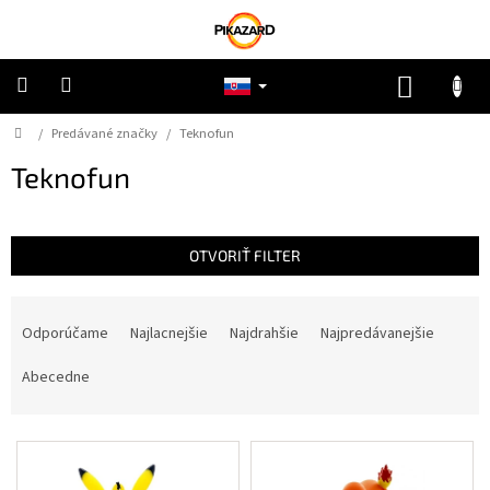
Prejsť
na
obsah
NÁKUP
KOŠÍK
Domov
/
Predávané značky
/
Teknofun
Pokémon
Teknofun
Riftbound
One
OTVORIŤ FILTER
Piece
R
Lorcana
a
Odporúčame
Najlacnejšie
Najdrahšie
Najpredávanejšie
d
e
Abecedne
Star
n
Wars
i
V
e
Ostatné
ý
p
TCG