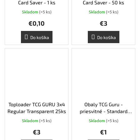
Card Saver - 1 ks
Card Saver - 50 ks
Skladom
(>5 ks)
Skladom
(>5 ks)
Priemerné
hodnotenie
€0,10
€3
produktu
je
5,0
Do košíka
Do košíka
z
5
hviezdičiek.
Toploader TCG GURU 3x4
Obaly TCG Guru -
Regular Transparent 25ks
priesvitné - Standard
100ks
Skladom
(>5 ks)
Skladom
(>5 ks)
Priemerné
hodnotenie
€3
€1
produktu
je