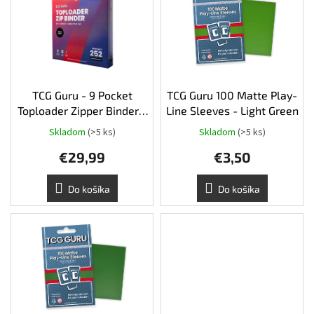
p
r
i
o
Šport
s
d
p
u
r
k
Príslušenstvo
o
t
d
TCG Guru - 9 Pocket
TCG Guru 100 Matte Play-
o
Merch
u
Toploader Zipper Binder -
Line Sleeves - Light Green
v
k
Black
Skladom
(>5 ks)
Skladom
(>5 ks)
t
Výkup
kariet
€29,99
€3,50
o
v
Pikazardplay
Do košíka
Do košíka
EUR
/
Prihlásenie