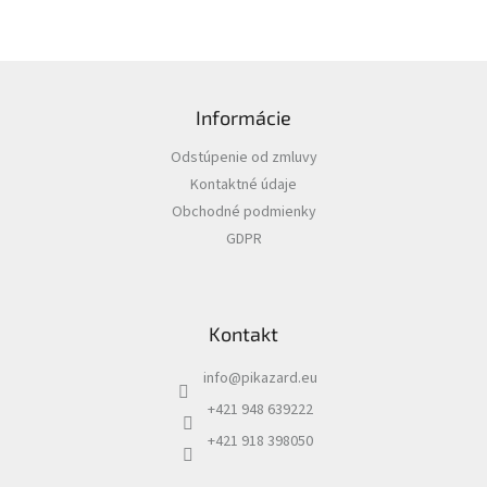
v
l
á
d
Z
a
á
c
Informácie
p
i
ä
e
Odstúpenie od zmluvy
t
p
Kontaktné údaje
i
r
v
Obchodné podmienky
e
k
GDPR
y
v
ý
p
Kontakt
i
s
u
info
@
pikazard.eu
+421 948 639222
+421 918 398050