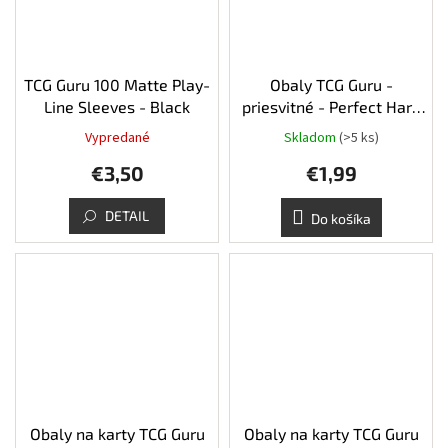
TCG Guru 100 Matte Play-
Obaly TCG Guru -
Line Sleeves - Black
priesvitné - Perfect Hard
Standart Size 50ks
Vypredané
Skladom
(>5 ks)
€3,50
€1,99
DETAIL
Do košíka
Obaly na karty TCG Guru
Obaly na karty TCG Guru