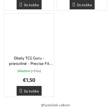
4,0
Do košíka
Do košíka
z
5
hviezdičiek.
Obaly TCG Guru -
priesvitné - Precise Fit
100ks
Skladom
(>5 ks)
Priemerné
hodnotenie
€1,50
produktu
je
5,0
Do košíka
z
5
hviezdičiek.
17
položiek celkom
O