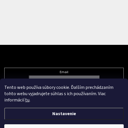
Odoberať newsletter
Email
Tento web používa súbory cookie. Ďalším prechádzaním
Vložením e-mailu súhlasíte s
podmienkami ochrany osobných údajov
tohto webu vyjadrujete súhlas s ich používaním. Viac
informácií
tu
.
Nastavenie
Vytvoril Shoptet Premium
&