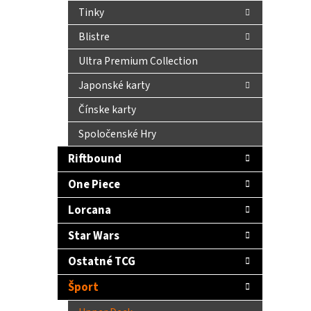
Tinky
Blistre
Ultra Premium Collection
Japonské karty
Čínske karty
Spoločenské Hry
Riftbound
One Piece
Lorcana
Star Wars
Ostatné TCG
Šport