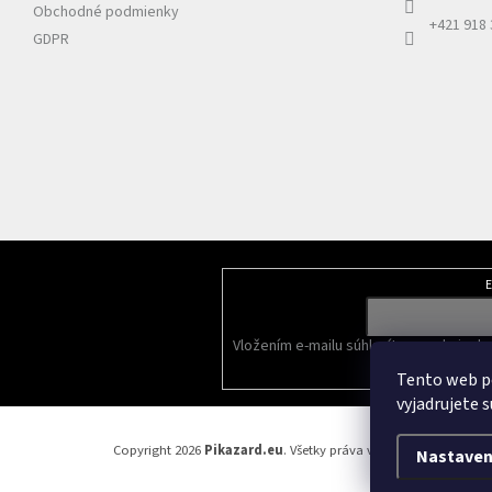
Obchodné podmienky
+421 918
GDPR
E
Odoberať newsletter
Vložením e-mailu súhlasíte s
podmienka
Tento web p
vyjadrujete s
Copyright 2026
Pikazard.eu
. Všetky práva vyhradené.
Nastaven