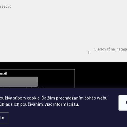
 398050
Sledovať na Insta
mail
mi ochrany osobných údajov
oužíva súbory cookie. Ďalším prechádzaním tohto webu
úhlas s ich používaním. Viac informácií
tu
.
ie