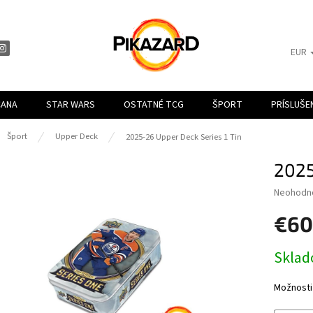
EUR
CANA
STAR WARS
OSTATNÉ TCG
ŠPORT
PRÍSLUŠ
ov
Šport
Upper Deck
2025-26 Upper Deck Series 1 Tin
2025
Priemern
Neohodn
hodnoten
€60
produktu
je
0,0
Jednotk
Skla
z
cena:
5
hviezdiči
Možnosti