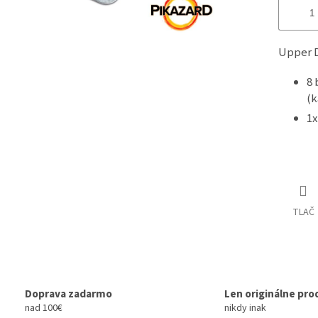
Upper D
8 
(k
1x
TLAČ
Doprava zadarmo
Len originálne pro
nad 100€
nikdy inak