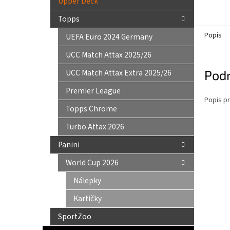
Upper Deck
Topps
Popis
UEFA Euro 2024 Germany
UCC Match Attax 2025/26
UCC Match Attax Extra 2025/26
Pod
Premier League
Popis pr
Topps Chrome
Turbo Attax 2026
Panini
World Cup 2026
Nálepky
Kartičky
SportZoo