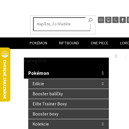
Prejsť
na
obsah
POKÉMON
RIFTBOUND
ONE PIECE
LOR
Dom
Preskočiť
Kategórie
B
kategórie
o
Pokémon
č
n
Edície
ý
Booster balíčky
p
a
Elite Trainer Boxy
n
Booster boxy
e
l
Kolekcie