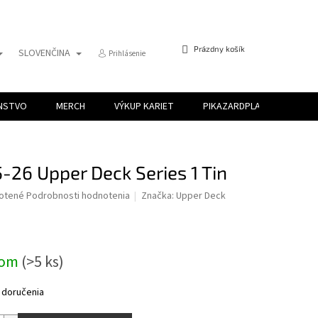
NÁKUPNÝ
Prázdny košík
SLOVENČINA
Prihlásenie
KOŠÍK
ENSTVO
MERCH
VÝKUP KARIET
PIKAZARDPLAY
-26 Upper Deck Series 1 Tin
é
otené
Podrobnosti hodnotenia
Značka:
Upper Deck
ie
ová
dom
(>5 ks)
ek.
 doručenia