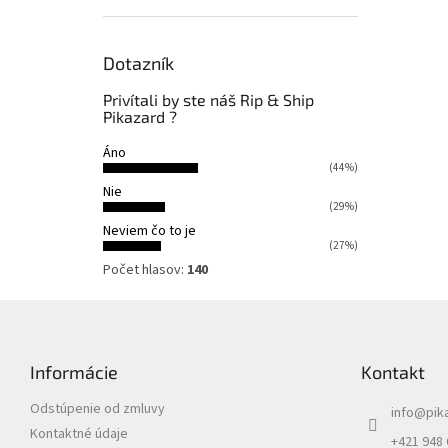
Dotazník
Privítali by ste náš Rip & Ship
Pikazard ?
Áno
(44%)
Nie
(29%)
Neviem čo to je
(27%)
Počet hlasov:
140
Z
á
p
Informácie
Kontakt
ä
t
Odstúpenie od zmluvy
info
@
pik
i
Kontaktné údaje
e
+421 948