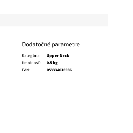
Dodatočné parametre
Kategória
:
Upper Deck
Hmotnosť
:
0.5 kg
EAN
:
053334036986