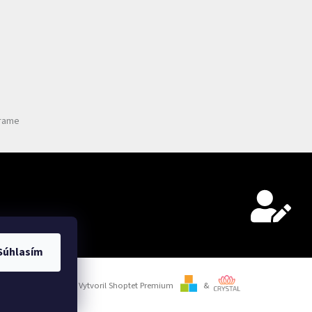
grame
Súhlasím
Vytvoril Shoptet Premium
&