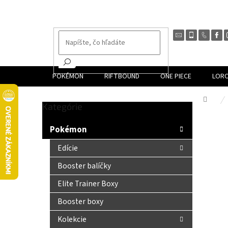
Prejsť
na
obsah
POKÉMON
RIFTBOUND
ONE PIECE
LOR
Dom
Preskočiť
Kategórie
B
kategórie
o
Pokémon
č
n
Edície
ý
Booster balíčky
p
a
Elite Trainer Boxy
n
Booster boxy
e
l
Kolekcie