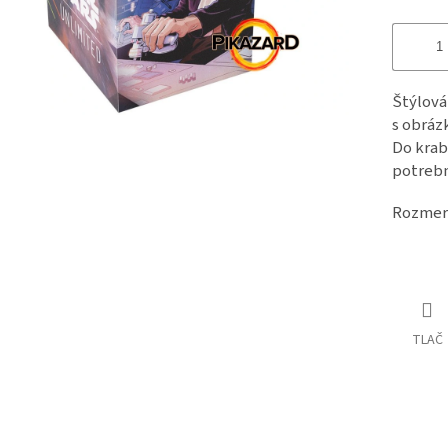
Štýlová
s obráz
Do krabi
potrebn
Rozmer 
TLAČ