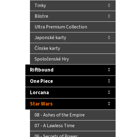
Tinky
Blistre
Ultra Premium Collection
Japonské karty
Čínske karty
Spoločenské Hry
Riftbound
One Piece
Lorcana
Star Wars
08 - Ashes of the Empire
07 - A Lawless Time
06 - Secrets of Power