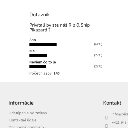
Dotazník
Privítali by ste náš Rip & Ship
Pikazard ?
Áno
(44%)
Nie
(29%)
Neviem čo to je
(27%)
Počet hlasov:
140
Z
á
p
Informácie
Kontakt
ä
t
Odstúpenie od zmluvy
info
@
pik
i
Kontaktné údaje
e
+421 948
Obchodné podmienky