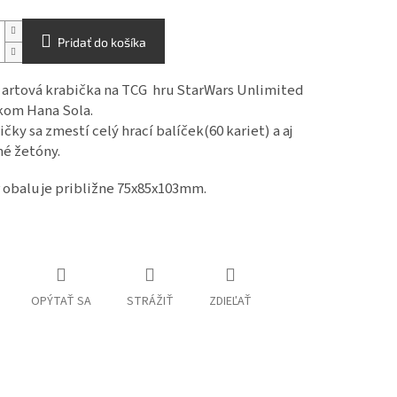
Pridať do košíka
 artová krabička na TCG hru StarWars Unlimited
kom Hana Sola.
čky sa zmestí celý hrací balíček(60 kariet) a aj
é žetóny.
obalu je približne 75x85x103mm.
OPÝTAŤ SA
STRÁŽIŤ
ZDIEĽAŤ