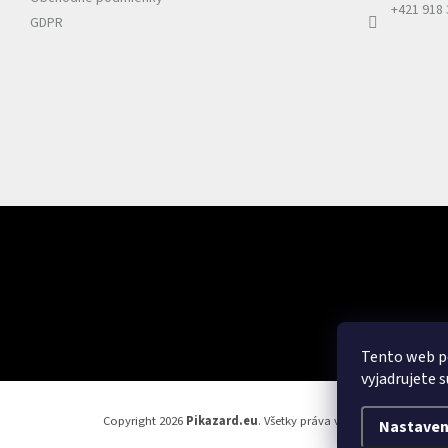
+421 918
GDPR
Odoberať newsletter
Vložte svoj e-mail a my Vám budeme zasielať informácie o nových pr
Tento web p
vyjadrujete s
Copyright 2026
Pikazard.eu
. Všetky práva vyhradené.
Nastaven