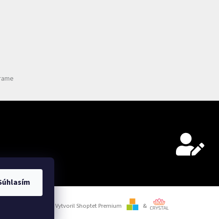
grame
rany osobných údajov
Súhlasím
Vytvoril Shoptet Premium
&