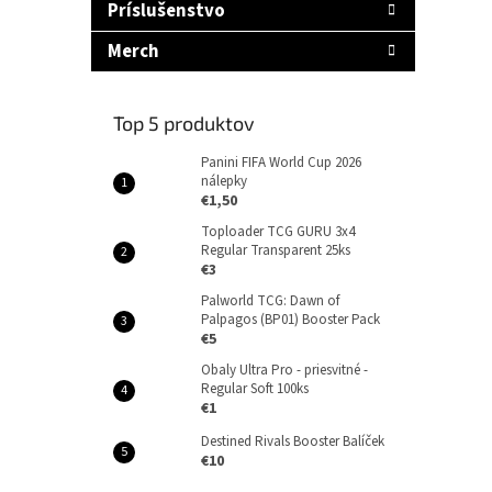
Príslušenstvo
Merch
Top 5 produktov
Panini FIFA World Cup 2026
nálepky
€1,50
Toploader TCG GURU 3x4
Regular Transparent 25ks
€3
Palworld TCG: Dawn of
Palpagos (BP01) Booster Pack
€5
Obaly Ultra Pro - priesvitné -
Regular Soft 100ks
€1
Destined Rivals Booster Balíček
€10