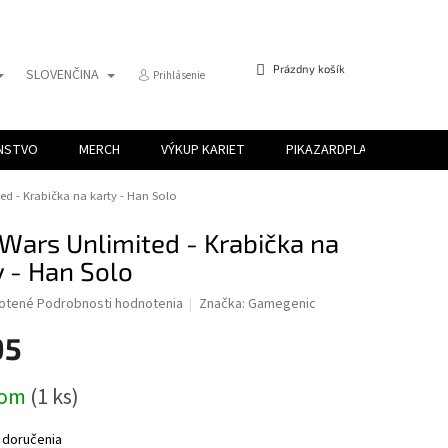
NÁKUPNÝ
Prázdny košík
SLOVENČINA
Prihlásenie
KOŠÍK
ENSTVO
MERCH
VÝKUP KARIET
PIKAZARDPLAY
ed - Krabička na karty - Han Solo
 Wars Unlimited - Krabička na
y - Han Solo
é
otené
Podrobnosti hodnotenia
Značka:
Gamegenic
ie
95
ová
dom
(1 ks)
ek.
 doručenia