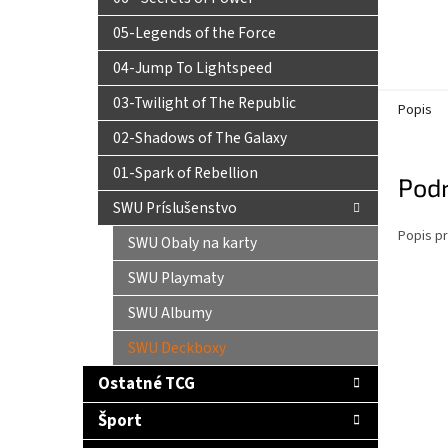
05-Legends of the Force
04-Jump To Lightspeed
03-Twilight of The Republic
Popis
02-Shadows of The Galaxy
01-Spark of Rebellion
Pod
SWU Príslušenstvo
Popis pr
SWU Obaly na karty
SWU Playmaty
SWU Albumy
SWU Deckboxy
Ostatné TCG
Šport