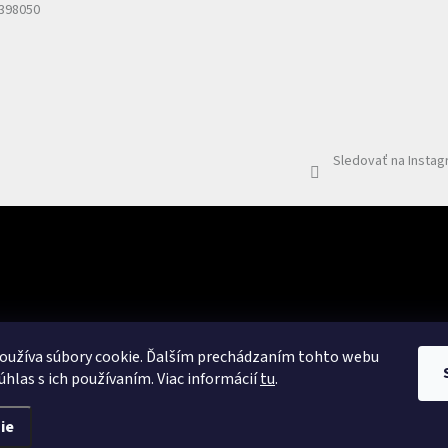
 398050
Sledovať na Insta
Email
Vložením e-mailu súhlasíte s
podmienkami och
oduktoch na našom e-shope.
PRIHLÁSIŤ SA
oužíva súbory cookie. Ďalším prechádzaním tohto webu
úhlas s ich používaním. Viac informácií
tu
.
ie