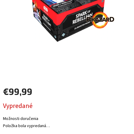
Šport
Príslušenstvo
Merch
Výkup
kariet
Pikazardplay
€99,99
EUR
/
Jednotková
Vypredané
cena:
Prihlásenie
Možnosti doručenia
Položka bola vypredaná…