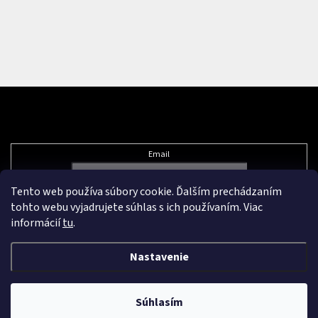
Odoberať newsletter
Email
Tento web používa súbory cookie. Ďalším prechádzaním
Vložením e-mailu súhlasíte s
podmienkami ochrany osobných údajov
tohto webu vyjadrujete súhlas s ich používaním. Viac
informácií
tu
.
Nastavenie
Vytvoril Shoptet Premium
&
Súhlasím
Copyright 2026
Pikazard.eu
. Všetky práva vyhradené.