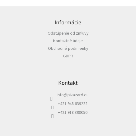
Z
á
Informácie
p
ä
Odstúpenie od zmluvy
t
Kontaktné údaje
i
Obchodné podmienky
e
GDPR
Kontakt
info
@
pikazard.eu
+421 948 639222
+421 918 398050