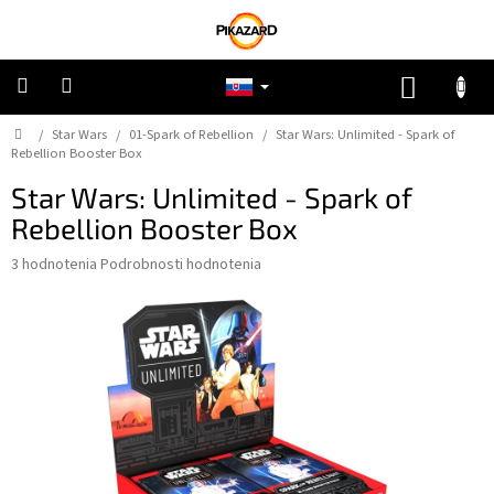
Prejsť
na
obsah
NÁKUP
KOŠÍK
Domov
/
Star Wars
/
01-Spark of Rebellion
/
Star Wars: Unlimited - Spark of
Pokémon
Rebellion Booster Box
Star Wars: Unlimited - Spark of
Riftbound
Rebellion Booster Box
One
Priemerné
3 hodnotenia
Podrobnosti hodnotenia
Piece
hodnotenie
produktu
je
Lorcana
5,0
z
5
Star
Wars
hviezdičiek.
Ostatné
TCG