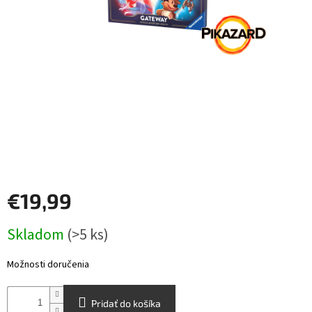
Šport
Príslušenstvo
Merch
Výkup
kariet
Pikazardplay
€19,99
EUR
/
Jednotková
Skladom
(>5 ks)
cena:
Prihlásenie
Možnosti doručenia
Pridať do košíka