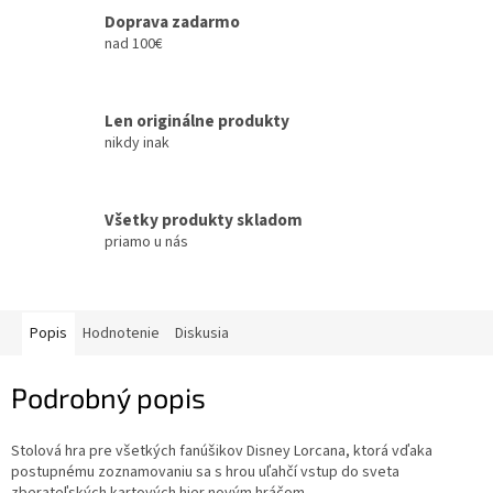
Doprava zadarmo
nad 100€
Len originálne produkty
nikdy inak
Všetky produkty skladom
priamo u nás
Popis
Hodnotenie
Diskusia
Podrobný popis
Stolová hra pre všetkých fanúšikov Disney Lorcana, ktorá vďaka
postupnému zoznamovaniu sa s hrou uľahčí vstup do sveta
zberateľských kartových hier novým hráčom.