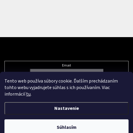
Odoberať newsletter
Email
Tento web používa súbory cookie. Ďalším prechádzaním
Vložením e-mailu súhlasíte s
podmienkami ochrany osobných údajov
tohto webu vyjadrujete súhlas s ich používaním. Viac
informácií
tu
.
Nastavenie
Vytvoril Shoptet Premium
&
Súhlasím
Copyright 2026
Pikazard.eu
. Všetky práva vyhradené.