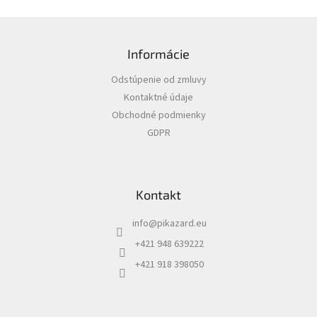
Z
á
Informácie
p
ä
Odstúpenie od zmluvy
t
Kontaktné údaje
i
Obchodné podmienky
e
GDPR
Kontakt
info
@
pikazard.eu
+421 948 639222
+421 918 398050