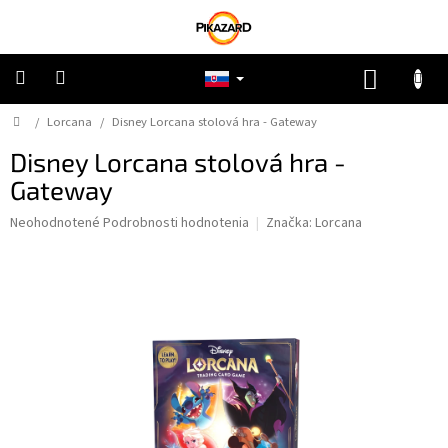
Prejsť
na
obsah
NÁKUP
KOŠÍK
Domov
/
Lorcana
/
Disney Lorcana stolová hra - Gateway
Pokémon
Disney Lorcana stolová hra -
Riftbound
Gateway
Priemerné
Neohodnotené
Podrobnosti hodnotenia
Značka:
Lorcana
One
hodnotenie
Piece
produktu
je
0,0
Lorcana
z
5
Star
hviezdičiek.
Wars
Ostatné
TCG