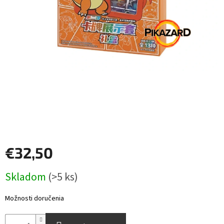
Šport
Príslušenstvo
Merch
Výkup
kariet
Pikazardplay
€32,50
EUR
/
Jednotková
Skladom
(>5 ks)
cena:
Prihlásenie
Možnosti doručenia