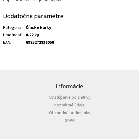
Dodatočné parametre
Kategória
:
Čínske karty
Hmotnosť
:
0.22 kg
EAN
:
6975272836050
Z
á
Informácie
p
ä
Odstúpenie od zmluvy
t
Kontaktné údaje
i
Obchodné podmienky
e
GDPR