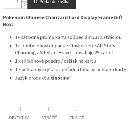
Pridať do košíka
Pokemon Chinese Charizard Card Display Frame Gift
Box:
1x náhodná promo karta so špeciálnou ilustráciou
1x Jumbo booster pack z čínskej série All Stars
Charming / All Stars Brave - obsahuje 25 kariet
1 x silikónové puzdro / držiak na kartu
1 x ochranný kryt a priehľadná fólia na ochranu karty
Jazyk produktu:
čínština
OPÝTAŤ SA
STRÁŽIŤ
ZDIEĽAŤ