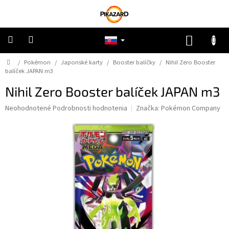
Prejsť
na
obsah
NÁKUP
KOŠÍK
Domov
/
Pokémon
/
Japonské karty
/
Booster balíčky
/
Nihil Zero Booster
Pokémon
balíček JAPAN m3
Nihil Zero Booster balíček JAPAN m3
Riftbound
Priemerné
Neohodnotené
Podrobnosti hodnotenia
Značka:
Pokémon Company
hodnotenie
One
Piece
produktu
je
0,0
Lorcana
z
5
hviezdičiek.
Star
Wars
Ostatné
TCG