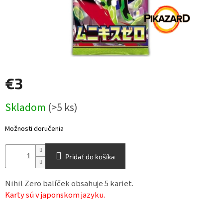
Šport
Príslušenstvo
Merch
€3
Jednotková
Výkup
Skladom
(>5 ks)
kariet
cena:
Pikazardplay
Možnosti doručenia
EUR
/
Pridať do košíka
Prihlásenie
Nihil Zero balíček obsahuje 5 kariet.
Karty sú v japonskom jazyku.