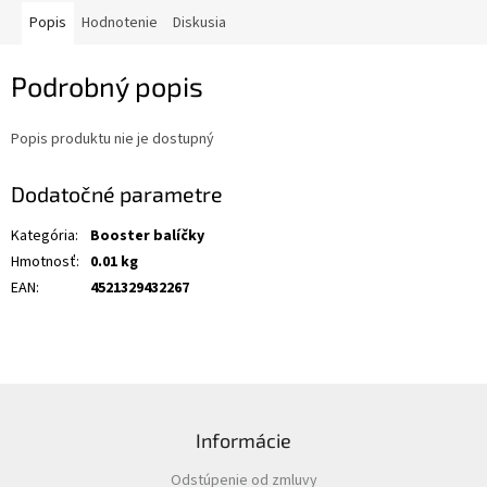
Popis
Hodnotenie
Diskusia
Podrobný popis
Popis produktu nie je dostupný
Dodatočné parametre
Kategória
:
Booster balíčky
Hmotnosť
:
0.01 kg
EAN
:
4521329432267
Z
á
Informácie
p
ä
Odstúpenie od zmluvy