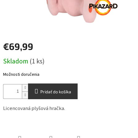
Šport
Príslušenstvo
€69,99
Merch
Jednotková
Skladom
(1 ks)
cena:
Výkup
kariet
Možnosti doručenia
Pikazardplay
EUR
Pridať do košíka
/
Licencovaná plyšová hračka.
Prihlásenie