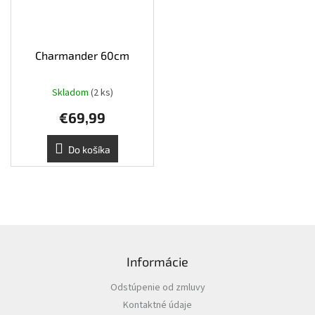
Charmander 60cm
Skladom
(2 ks)
€69,99
Do košíka
Z
á
Informácie
p
ä
Odstúpenie od zmluvy
t
Kontaktné údaje
i