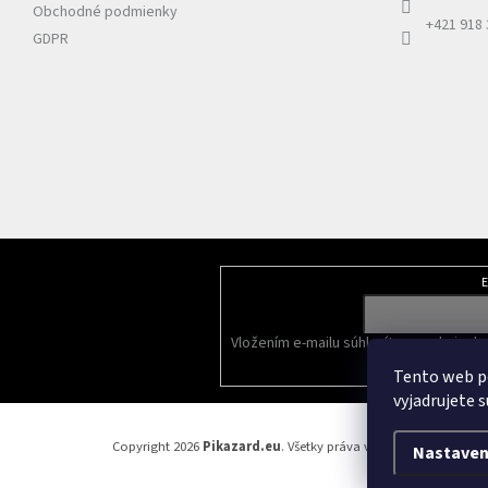
Obchodné podmienky
+421 918
GDPR
E
Odoberať newsletter
Vložením e-mailu súhlasíte s
podmienka
Tento web p
vyjadrujete s
Copyright 2026
Pikazard.eu
. Všetky práva vyhradené.
Nastaven