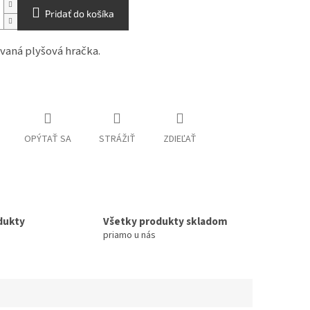
Pridať do košíka
vaná plyšová hračka.
OPÝTAŤ SA
STRÁŽIŤ
ZDIEĽAŤ
dukty
Všetky produkty skladom
priamo u nás