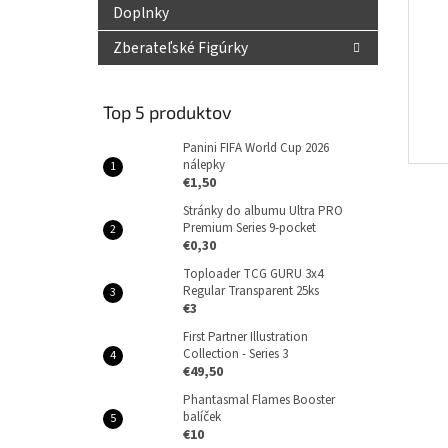
Doplnky
Zberateľské Figúrky
Top 5 produktov
Panini FIFA World Cup 2026
nálepky
€1,50
Stránky do albumu Ultra PRO
Premium Series 9-pocket
€0,30
Toploader TCG GURU 3x4
Regular Transparent 25ks
€3
First Partner Illustration
Collection - Series 3
€49,50
Phantasmal Flames Booster
balíček
€10