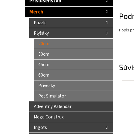
Príslušenstvo
Merch
Pod
Puzzle
Popis pr
Plyšáky
20cm
30cm
45cm
Súvi
60cm
Prívesky
Pet Simulator
Adventný Kalendár
Mega Construx
Ingots