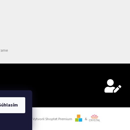
grame
Súhlasím
Vytvoril Shoptet Premium
&