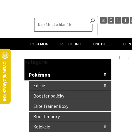
Prejsť
na
obsah
POKÉMON
RIFTBOUND
ONE PIECE
LOR
Dom
Preskočiť
Kategórie
B
kategórie
o
Pokémon
č
n
Edície
ý
Booster balíčky
p
a
Elite Trainer Boxy
n
Booster boxy
e
l
Kolekcie