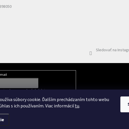
 398050
Sledovať na Insta
mail
mi ochrany osobných údajov
oužíva súbory cookie. Ďalším prechádzaním tohto webu
úhlas s ich používaním. Viac informácií
tu
.
ie