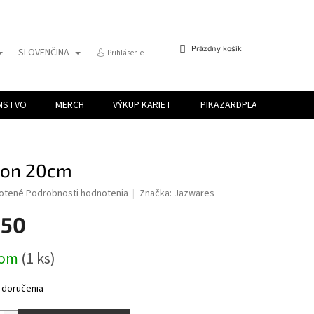
NÁKUPNÝ
Prázdny košík
SLOVENČINA
Prihlásenie
KOŠÍK
ENSTVO
MERCH
VÝKUP KARIET
PIKAZARDPLAY
eon 20cm
é
otené
Podrobnosti hodnotenia
Značka:
Jazwares
ie
,50
ová
dom
(1 ks)
ek.
 doručenia