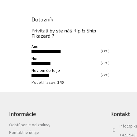
Dotazník
Privítali by ste náš Rip & Ship
Pikazard ?
Áno
(44%)
Nie
(29%)
Neviem čo to je
(27%)
Počet hlasov:
140
Z
á
p
Informácie
Kontakt
ä
t
Odstúpenie od zmluvy
info
@
pik
i
Kontaktné údaje
e
+421 948