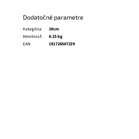
Dodatočné parametre
Kategória
:
20cm
Hmotnosť
:
0.15 kg
EAN
:
191726507239