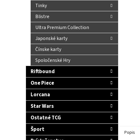
Tinky
Blistre
Ultra Premium Collection
Japonské karty
Čínske karty
Spoločenské Hry
Riftbound
One Piece
Lorcana
Star Wars
Ostatné TCG
Šport
Popis