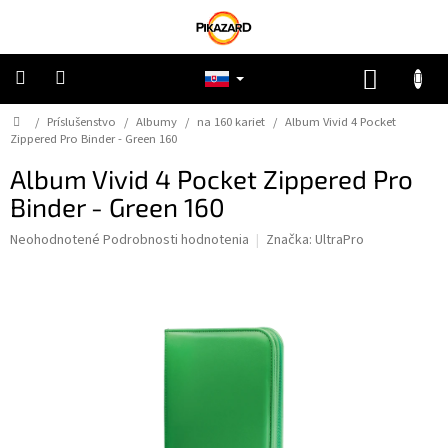
Prejsť
na
obsah
NÁKUP
KOŠÍK
Domov
/
Príslušenstvo
/
Albumy
/
na 160 kariet
/
Album Vivid 4 Pocket
Pokémon
Zippered Pro Binder - Green 160
Album Vivid 4 Pocket Zippered Pro
Riftbound
Binder - Green 160
One
Priemerné
Neohodnotené
Podrobnosti hodnotenia
Značka:
UltraPro
Piece
hodnotenie
produktu
je
Lorcana
0,0
z
5
Star
Wars
hviezdičiek.
Ostatné
TCG