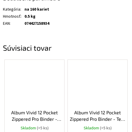
Kategória
:
na 160 kariet
Hmotnosť
:
0.5 kg
EAN
:
074427158934
Súvisiaci tovar
Album Vivid 12 Pocket
Album Vivid 12 Pocket
Zippered Pro Binder -
Zippered Pro Binder - Teal
Black 480
480
Skladom
(>5 ks)
Skladom
(>5 ks)
Priemerné
Priemerné