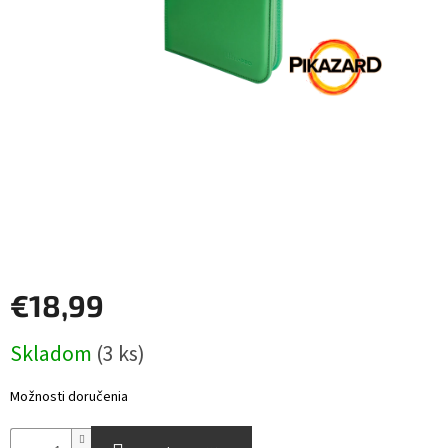
Šport
Príslušenstvo
Merch
Výkup
kariet
Pikazardplay
€18,99
EUR
/
Jednotková
Skladom
(3 ks)
cena:
Prihlásenie
Možnosti doručenia