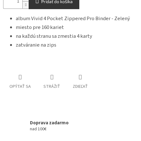
Pridať do košíka
album Vivid 4 Pocket Zippered Pro Binder - Zelený
miesto pre 160 kariet
na každú stranu sa zmestia 4 karty
zatváranie na zips
OPÝTAŤ SA
STRÁŽIŤ
ZDIEĽAŤ
Doprava zadarmo
nad 100€