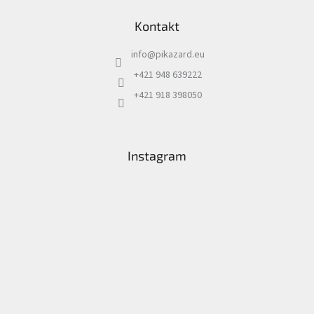
Kontakt
Šport
info
@
pikazard.eu
Príslušenstvo
+421 948 639222
+421 918 398050
Merch
Výkup
kariet
Instagram
Pikazardplay
EUR
/
Prihlásenie