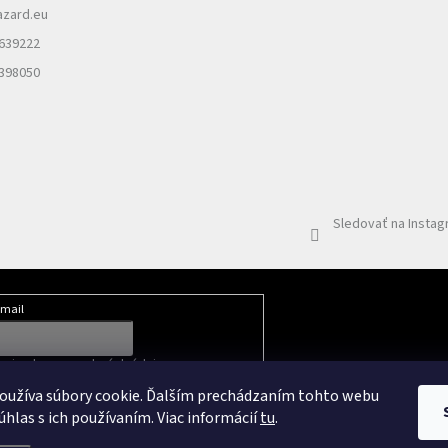
azard.eu
 639222
 398050
Sledovať na Insta
mail
mi ochrany osobných údajov
oužíva súbory cookie. Ďalším prechádzaním tohto webu
úhlas s ich používaním. Viac informácií
tu
.