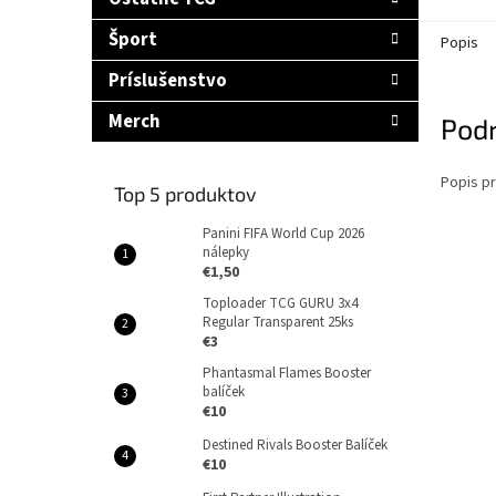
Šport
Popis
Príslušenstvo
Merch
Pod
Popis pr
Top 5 produktov
Panini FIFA World Cup 2026
nálepky
€1,50
Toploader TCG GURU 3x4
Regular Transparent 25ks
€3
Phantasmal Flames Booster
balíček
€10
Destined Rivals Booster Balíček
€10