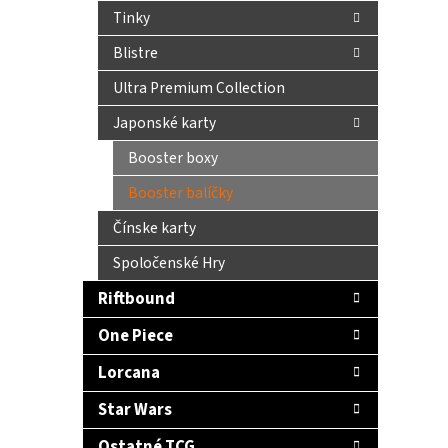
Tinky
Blistre
Ultra Premium Collection
Japonské karty
Booster boxy
Booster balíčky
Čínske karty
Spoločenské Hry
Riftbound
One Piece
Lorcana
Star Wars
Ostatné TCG