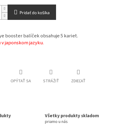
Pridať do košíka
ye booster balíček obsahuje 5 kariet.
ú v japonskom jazyku.
OPÝTAŤ SA
STRÁŽIŤ
ZDIEĽAŤ
dukty
Všetky produkty skladom
priamo u nás