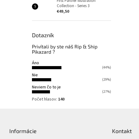
First Partner Illustration
Collection - Series 3
€49,50
Dotazník
Privítali by ste náš Rip & Ship
Pikazard ?
Áno
(44%)
Nie
(29%)
Neviem čo to je
(27%)
Počet hlasov:
140
Z
á
p
Informácie
Kontakt
ä