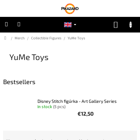
Skip
to
content
SHOPP
CART
Home
/
Merch
/
Collectible Figures
/
YuMe Toys
Pokemon
YuMe Toys
Riftbound:
League
of
Legends
Bestsellers
One
Piece
Disney Stitch figúrka - Art Gallery Series
In stock
(5 pcs)
Lorcana
€12,50
Star
Wars
Unlimited
P