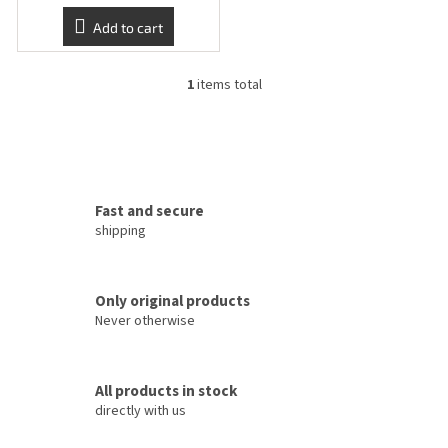
s
Add to cart
1
items total
L
i
s
t
i
n
g
Fast and secure
c
shipping
o
n
t
Only original products
r
o
Never otherwise
l
s
All products in stock
directly with us