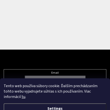
Subscribe to newsletter
Email
Tento web používa súbory cookie. Ďalším prechádzaním
Vložením e-mailu súhlasíte s
podmienkami ochrany osobných údajov
tohto webu vyjadrujete súhlas s ich používaním. Viac
informácií
tu
.
Settings