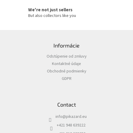
We're not just sellers
But also collectors like you
F
o
Informácie
o
t
Odstúpenie od zmluvy
e
Kontaktné údaje
r
Obchodné podmienky
GDPR
Contact
info
@
pikazard.eu
+421 948 639222