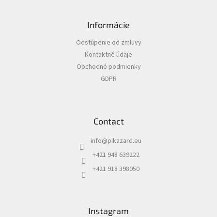
F
o
Informácie
o
t
Odstúpenie od zmluvy
e
Kontaktné údaje
r
Obchodné podmienky
GDPR
Contact
info
@
pikazard.eu
+421 948 639222
+421 918 398050
Instagram