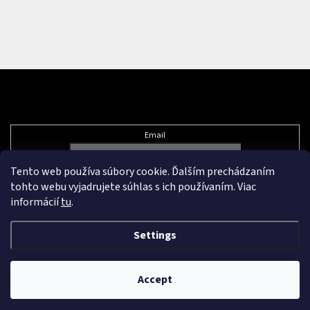
Subscribe to newsletter
Email
Tento web používa súbory cookie. Ďalším prechádzaním
Vložením e-mailu súhlasíte s
podmienkami ochrany osobných údajov
tohto webu vyjadrujete súhlas s ich používaním. Viac
informácií
tu
.
Settings
Created by Shoptet Premium
&
Accept
Copyright 2026
Pikazard.eu
. All rights reserved.