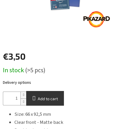
Other
TCGs
Sport
Accessories
€3,50
Merch
Measure
In stock
(>5 pcs)
price:
Výkup
kariet
Delivery options
Pikazardplay
Add to cart
EUR
/
Size: 66 x 92,5 mm
Login
Clear front - Matte back