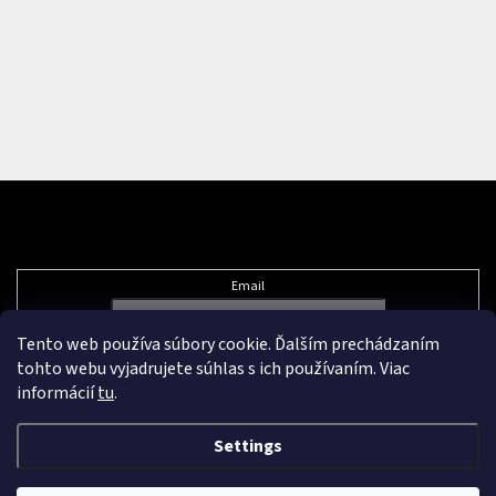
Subscribe to newsletter
Email
Tento web používa súbory cookie. Ďalším prechádzaním
Vložením e-mailu súhlasíte s
podmienkami ochrany osobných údajov
tohto webu vyjadrujete súhlas s ich používaním. Viac
informácií
tu
.
Settings
Created by Shoptet Premium
&