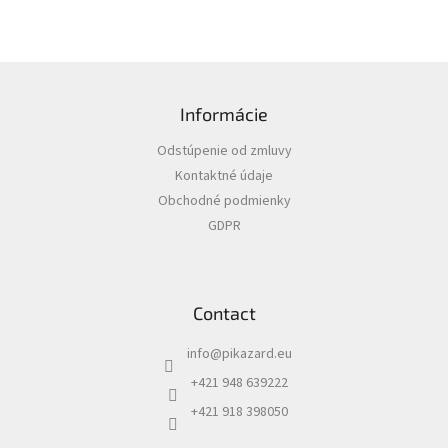
F
o
Informácie
o
t
Odstúpenie od zmluvy
e
Kontaktné údaje
r
Obchodné podmienky
GDPR
Contact
info
@
pikazard.eu
+421 948 639222
+421 918 398050