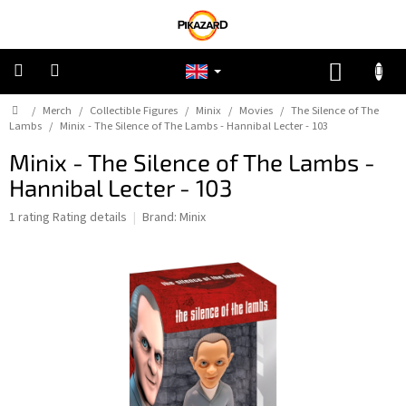
Skip
to
content
SHOPP
CART
Home
/
Merch
/
Collectible Figures
/
Minix
/
Movies
/
The Silence of The
Pokemon
Lambs
/
Minix - The Silence of The Lambs - Hannibal Lecter - 103
Minix - The Silence of The Lambs -
Riftbound:
League
Hannibal Lecter - 103
of
Legends
The
1 rating
Rating details
Brand:
Minix
average
One
product
Piece
rating
is
5,0
Lorcana
out
of
5
Star
stars.
Wars
Unlimited