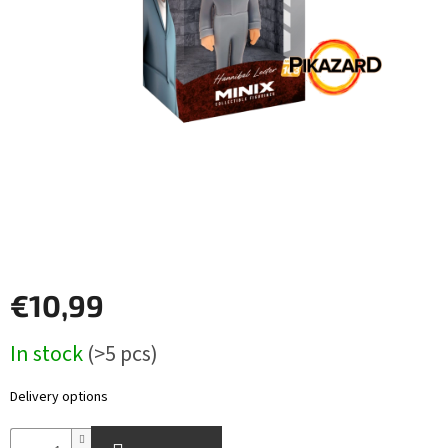
Other
TCGs
Sport
Accessories
Merch
Výkup
kariet
€10,99
Pikazardplay
Measure
In stock
(>5 pcs)
EUR
price:
/
Delivery options
Login