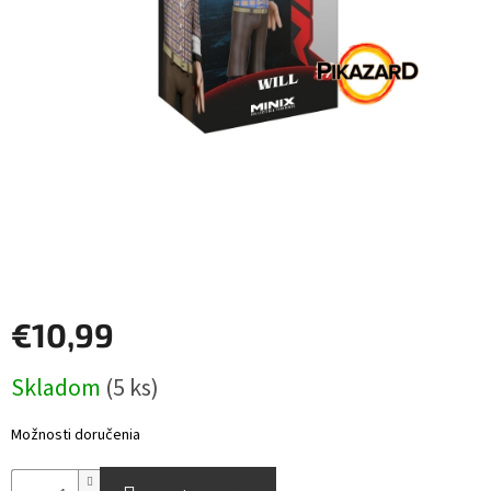
Šport
Príslušenstvo
Merch
Výkup
kariet
Pikazardplay
€10,99
EUR
/
Jednotková
Skladom
(5 ks)
cena:
Prihlásenie
Možnosti doručenia