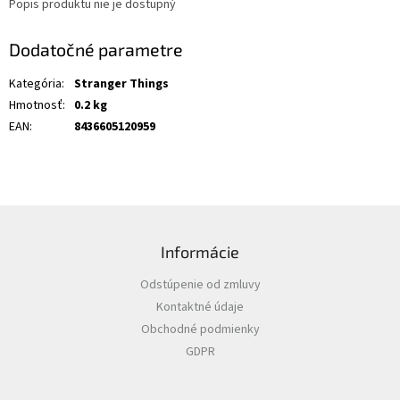
Popis produktu nie je dostupný
Dodatočné parametre
Kategória
:
Stranger Things
Hmotnosť
:
0.2 kg
EAN
:
8436605120959
Z
á
Informácie
p
ä
Odstúpenie od zmluvy
t
Kontaktné údaje
i
Obchodné podmienky
e
GDPR