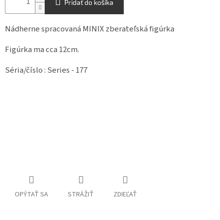
Pridať do košíka
Nádherne spracovaná MINIX zberateľská figúrka
Figúrka ma cca 12cm.
Séria/číslo : Series - 177
OPÝTAŤ SA
STRÁŽIŤ
ZDIEĽAŤ