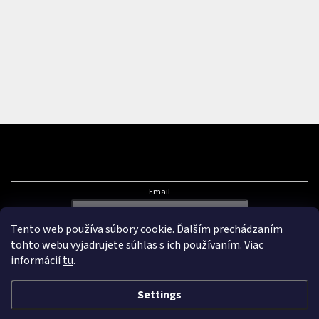
Subscribe to newsletter
Email
Tento web používa súbory cookie. Ďalším prechádzaním
Vložením e-mailu súhlasíte s
podmienkami ochrany osobných údajov
tohto webu vyjadrujete súhlas s ich používaním. Viac
informácií
tu
.
Settings
Created by Shoptet Premium
&