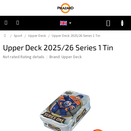
Skip
to
content
SHOPP
CART
Home
/
Sport
/
Upper Deck
/
Upper Deck 2025/26 Series 1 Tin
Pokemon
Upper Deck 2025/26 Series 1 Tin
Riftbound:
League
The
Not rated
Rating details
Brand:
Upper Deck
of
average
Legends
product
rating
is
One
Piece
0,0
out
of
Lorcana
5
stars.
Star
Wars
Unlimited