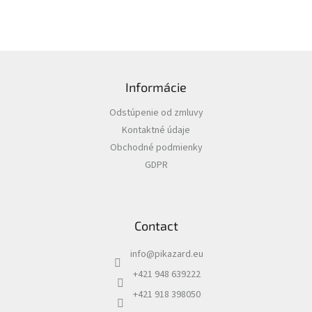
F
o
Informácie
o
t
Odstúpenie od zmluvy
e
Kontaktné údaje
r
Obchodné podmienky
GDPR
Contact
info
@
pikazard.eu
+421 948 639222
+421 918 398050