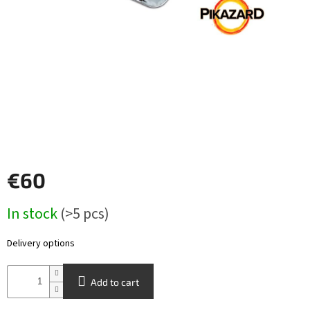
Other
TCGs
Sport
Accessories
Merch
€60
Výkup
kariet
Measure
In stock
(>5 pcs)
price:
Pikazardplay
Delivery options
EUR
/
Add to cart
Login