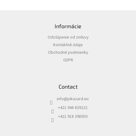
F
o
Informácie
o
t
Odstúpenie od zmluvy
e
Kontaktné údaje
r
Obchodné podmienky
GDPR
Contact
info
@
pikazard.eu
+421 948 639222
+421 918 398050