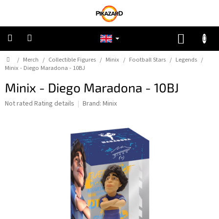
Skip
to
content
SHOPP
CART
Home
/
Merch
/
Collectible Figures
/
Minix
/
Football Stars
/
Legends
/
Pokemon
Minix - Diego Maradona - 10BJ
Minix - Diego Maradona - 10BJ
Riftbound:
League
of
The
Not rated
Rating details
Brand:
Minix
Legends
average
product
rating
One
is
Piece
0,0
out
Lorcana
of
5
stars.
Star
Wars
Unlimited