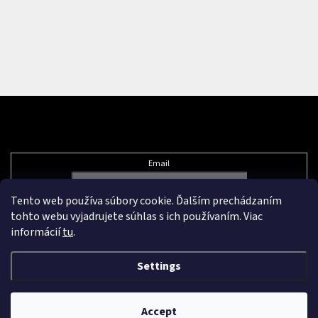
Subscribe to newsletter
Email
Tento web používa súbory cookie. Ďalším prechádzaním
Vložením e-mailu súhlasíte s
podmienkami ochrany osobných údajov
tohto webu vyjadrujete súhlas s ich používaním. Viac
informácií
tu
.
Settings
Created by Shoptet Premium
&
Accept
Copyright 2026
Pikazard.eu
. All rights reserved.