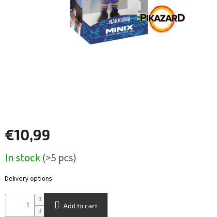
Other
TCGs
Sport
Accessories
Merch
Výkup
€10,99
kariet
Measure
Pikazardplay
In stock
(>5 pcs)
price:
EUR
/
Delivery options
Login
Add to cart