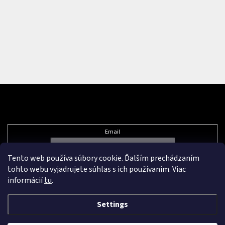
Subscribe to newsletter
Email
Tento web používa súbory cookie. Ďalším prechádzaním
Vložením e-mailu súhlasíte s
podmienkami ochrany osobných údajov
tohto webu vyjadrujete súhlas s ich používaním. Viac
informácií
tu
.
Settings
Created by Shoptet Premium
&