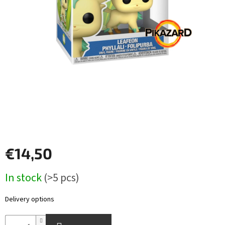
Other
TCGs
Sport
Accessories
Merch
Výkup
kariet
€14,50
Pikazardplay
Measure
In stock
(>5 pcs)
EUR
price:
/
Delivery options
Login