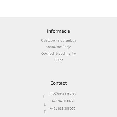
F
o
Informácie
o
t
Odstúpenie od zmluvy
e
Kontaktné údaje
r
Obchodné podmienky
GDPR
Contact
info
@
pikazard.eu
+421 948 639222
+421 918 398050