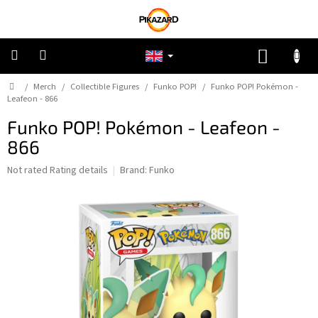
Skip
to
content
SHOPP
CART
Home
/
Merch
/
Collectible Figures
/
Funko POP!
/
Funko POP! Pokémon -
Pokemon
Leafeon - 866
Funko POP! Pokémon - Leafeon -
Riftbound:
League
866
of
Legends
The
Not rated
Rating details
Brand:
Funko
average
One
product
Piece
rating
is
0,0
Lorcana
out
of
5
Star
stars.
Wars
Unlimited