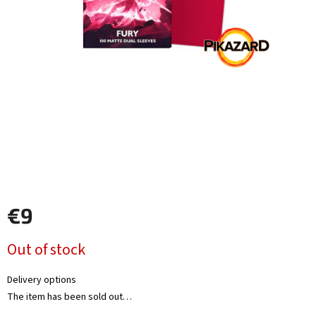
Other
TCGs
Sport
Accessories
Merch
Výkup
kariet
€9
Pikazardplay
Measure
Out of stock
EUR
price:
/
Delivery options
The item has been sold out…
Login