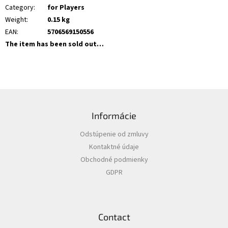
Category
:
for Players
Weight
:
0.15 kg
EAN
:
5706569150556
The item has been sold out…
F
o
Informácie
o
t
Odstúpenie od zmluvy
e
Kontaktné údaje
r
Obchodné podmienky
GDPR
Contact