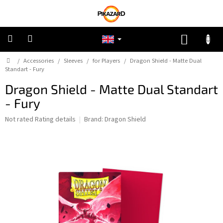
Skip
to
content
SHOPP
CART
Home
/
Accessories
/
Sleeves
/
for Players
/
Dragon Shield - Matte Dual
Pokemon
Standart - Fury
Dragon Shield - Matte Dual Standart
Riftbound:
League
- Fury
of
Legends
The
Not rated
Rating details
Brand:
Dragon Shield
average
One
product
Piece
rating
is
0,0
Lorcana
out
of
5
Star
stars.
Wars
Unlimited