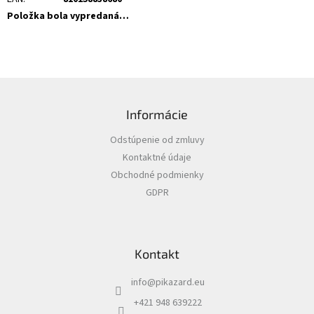
Položka bola vypredaná…
Z
á
Informácie
p
ä
Odstúpenie od zmluvy
t
Kontaktné údaje
i
Obchodné podmienky
e
GDPR
Kontakt
info
@
pikazard.eu
+421 948 639222