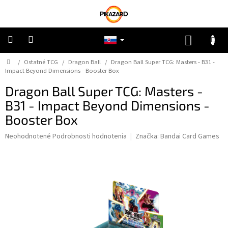
Prejsť
na
obsah
NÁKUP
KOŠÍK
Domov
/
Ostatné TCG
/
Dragon Ball
/
Dragon Ball Super TCG: Masters - B31 -
Pokémon
Impact Beyond Dimensions - Booster Box
Dragon Ball Super TCG: Masters -
Riftbound
B31 - Impact Beyond Dimensions -
Booster Box
One
Piece
Priemerné
Neohodnotené
Podrobnosti hodnotenia
Značka:
Bandai Card Games
hodnotenie
Lorcana
produktu
je
0,0
Star
z
Wars
5
hviezdičiek.
Ostatné
TCG