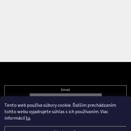
Odoberať newsletter
Email
Tento web používa súbory cookie. Ďalším prechádzaním
Vložením e-mailu súhlasíte s
podmienkami ochrany osobných údajov
tohto webu vyjadrujete súhlas s ich používaním. Viac
informácií
tu
.