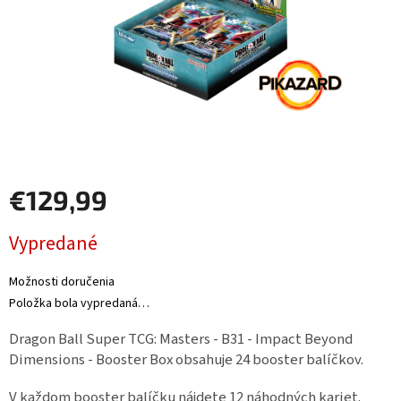
Šport
Príslušenstvo
Merch
Výkup
€129,99
kariet
Jednotková
Pikazardplay
Vypredané
cena:
EUR
/
Možnosti doručenia
Položka bola vypredaná…
Prihlásenie
Dragon Ball Super TCG: Masters - B31 - Impact Beyond
Dimensions - Booster Box obsahuje 24 booster balíčkov.
V každom booster balíčku nájdete 12 náhodných kariet.