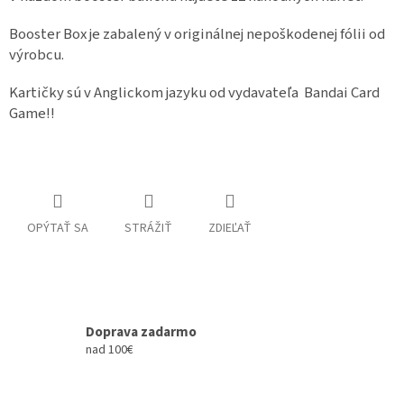
Booster Box je zabalený v originálnej nepoškodenej fólii od
výrobcu.
Kartičky sú v Anglickom jazyku od vydavateľa Bandai Card
Game!!
OPÝTAŤ SA
STRÁŽIŤ
ZDIEĽAŤ
Doprava zadarmo
nad 100€