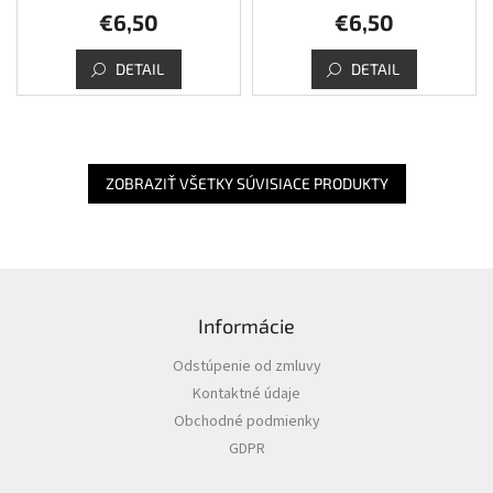
€6,50
€6,50
DETAIL
DETAIL
ZOBRAZIŤ VŠETKY SÚVISIACE PRODUKTY
Z
á
Informácie
p
ä
Odstúpenie od zmluvy
t
Kontaktné údaje
i
Obchodné podmienky
e
GDPR