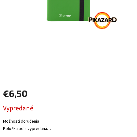
Šport
Príslušenstvo
Merch
Výkup
kariet
Pikazardplay
€6,50
EUR
/
Jednotková
Vypredané
cena:
Prihlásenie
Možnosti doručenia
Položka bola vypredaná…