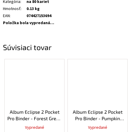
Kategória
:
na 80 kariet
Hmotnosť
:
0.13 kg
EAN
:
074427153694
Položka bola vypredaná…
Súvisiaci tovar
Album Eclipse 2 Pocket
Album Eclipse 2 Pocket
Pro Binder - Forest Green
Pro Binder - Pumpkin
80
Orange 80
Vypredané
Vypredané